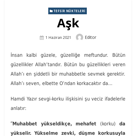
TEFSIR NÜKTELERI
Aşk
Author
Editor
Posted
1 Haziran 2021
On
İnsan kalbi güzele, güzelliğe meftundur. Bütün
güzellikler Allah’tandır. Bütün bu güzellikleri veren
Allah’ı en şiddetli bir muhabbetle sevmek gerektir.
Allah’ı seven, elbette O’ndan korkacaktır da…
Hamdi Yazır sevgi-korku ilişkisini şu veciz ifadelerle
anlatır:
“
Muhabbet yükseldikçe, mehafet
(korku)
da
yükselir. Yükselme zevki, düşme korkusuyla