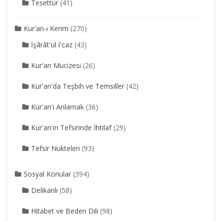
Tesettür
(41)
Kur'an-ı Kerim
(270)
İşârât'ül İ'caz
(43)
Kur'an Mucizesi
(26)
Kur'an'da Teşbih ve Temsiller
(42)
Kur'an'ı Anlamak
(36)
Kur'an'ın Tefsirinde İhtilaf
(29)
Tefsir Nükteleri
(93)
Sosyal Konular
(394)
Delikanlı
(58)
Hitabet ve Beden Dili
(98)