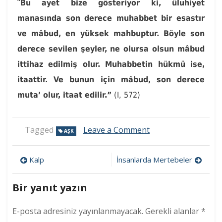
“
Bu ayet bize gösteriyor ki, ûluhiyet
manasında son derece muhabbet bir esastır
ve mâbud, en yüksek mahbuptur. Böyle son
derece sevilen şeyler, ne olursa olsun mâbud
ittihaz edilmiş olur. Muhabbetin hükmü ise,
itaattir. Ve bunun için mâbud, son derece
muta’ olur, itaat edilir.”
(I, 572)
on
Tagged
Leave a Comment
AŞK
Aşk
Yazı
Kalp
İnsanlarda Mertebeler
gezinmesi
Bir yanıt yazın
E-posta adresiniz yayınlanmayacak.
Gerekli alanlar
*