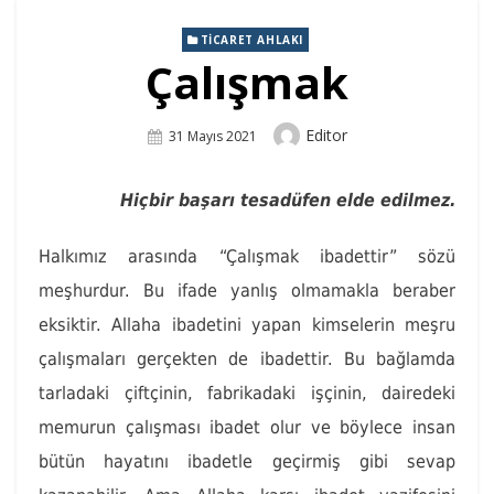
TICARET AHLAKI
Çalışmak
Author
Editor
Posted
31 Mayıs 2021
On
Hiçbir başarı tesadüfen elde edilmez.
Halkımız arasında “Çalışmak ibadettir” sözü
meşhurdur. Bu ifade yanlış olmamakla beraber
eksiktir. Allaha ibadetini yapan kimselerin meşru
çalışmaları gerçekten de ibadettir. Bu bağlamda
tarladaki çiftçinin, fabrikadaki işçinin, dairedeki
memurun çalışması ibadet olur ve böylece insan
bütün hayatını ibadetle geçirmiş gibi sevap