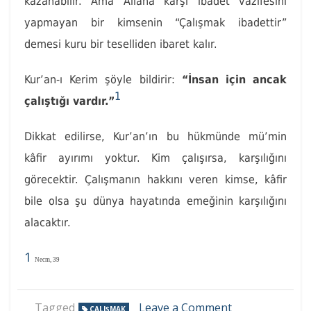
kazanabilir. Ama Allaha karşı ibadet vazifesini
yapmayan bir kimsenin “Çalışmak ibadettir”
demesi kuru bir teselliden ibaret kalır.
Kur’an-ı Kerim şöyle bildirir:
“İnsan için ancak
1
çalıştığı vardır.”
Dikkat edilirse, Kur’an’ın bu hükmünde mü’min
kâfir ayırımı yoktur. Kim çalışırsa, karşılığını
görecektir. Çalışmanın hakkını veren kimse, kâfir
bile olsa şu dünya hayatında emeğinin karşılığını
alacaktır.
1
Necm, 39
on
Tagged
Leave a Comment
ÇALIŞMAK