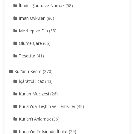
İbadet Şuuru ve Namaz
(58)
İman Öyküleri
(86)
Mezhep ve Din
(33)
Ölüme Çare
(65)
Tesettür
(41)
Kur'an-ı Kerim
(270)
İşârât'ül İ'caz
(43)
Kur'an Mucizesi
(26)
Kur'an'da Teşbih ve Temsiller
(42)
Kur'an'ı Anlamak
(36)
Kur'an'ın Tefsirinde İhtilaf
(29)