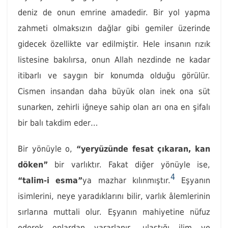
deniz de onun emrine amadedir. Bir yol yapma
zahmeti olmaksızın dağlar gibi gemiler üzerinde
gidecek özellikte var edilmiştir. Hele insanın rızık
listesine bakılırsa, onun Allah nezdinde ne kadar
itibarlı ve saygın bir konumda olduğu görülür.
Cismen insandan daha büyük olan inek ona süt
sunarken, zehirli iğneye sahip olan arı ona en şifalı
bir balı takdim eder…
Bir yönüyle o,
“yeryüzünde fesat çıkaran, kan
döken”
bir varlıktır. Fakat diğer yönüyle ise,
4
“talim-i esma”
ya mazhar kılınmıştır.
Eşyanın
isimlerini, neye yaradıklarını bilir, varlık âlemlerinin
sırlarına muttali olur. Eşyanın mahiyetine nüfuz
ederek onlardan yararlanır, ulaştığı ilim ve