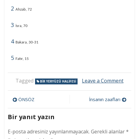
2
Ahzab, 72
3
İsra, 70
4
Bakara, 30-31
5
Fatır, 15
on
Tagged
Leave a Comment
BIR YERYÜZÜ HALIFESI
I.
Bölüm
Yazı
İNSAN
ÖNSÖZ
İnsanın zaafları
Bir
gezinmesi
yeryü
Bir yanıt yazın
halifes
E-posta adresiniz yayınlanmayacak.
Gerekli alanlar
*