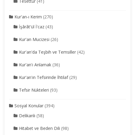
Tesettür
(41)
Kur'an-ı Kerim
(270)
İşârât'ül İ'caz
(43)
Kur'an Mucizesi
(26)
Kur'an'da Teşbih ve Temsiller
(42)
Kur'an'ı Anlamak
(36)
Kur'an'ın Tefsirinde İhtilaf
(29)
Tefsir Nükteleri
(93)
Sosyal Konular
(394)
Delikanlı
(58)
Hitabet ve Beden Dili
(98)