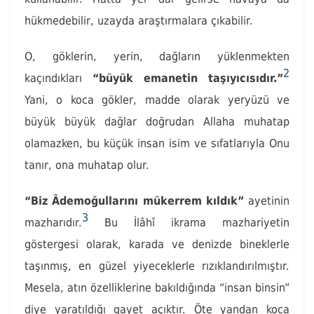
hükmedebilir, uzayda araştırmalara çıkabilir.
O, göklerin, yerin, dağların yüklenmekten
2
kaçındıkları
“büyük emanetin taşıyıcısıdır.”
Yani, o koca gökler, madde olarak yeryüzü ve
büyük büyük dağlar doğrudan Allaha muhatap
olamazken, bu küçük insan isim ve sıfatlarıyla Onu
tanır, ona muhatap olur.
“Biz Âdemoğullarını mükerrem kıldık”
ayetinin
3
mazharıdır.
Bu İlâhî ikrama mazhariyetin
göstergesi olarak, karada ve denizde bineklerle
taşınmış, en güzel yiyeceklerle rızıklandırılmıştır.
Mesela, atın özelliklerine bakıldığında “insan binsin”
diye yaratıldığı gayet açıktır. Öte yandan koca