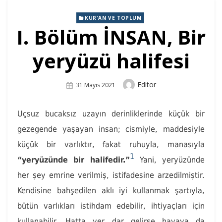
KUR'AN VE TOPLUM
I. Bölüm İNSAN, Bir
yeryüzü halifesi
Author
Editor
Posted
31 Mayıs 2021
On
Uçsuz bucaksız uzayın derinliklerinde küçük bir
gezegende yaşayan insan; cismiyle, maddesiyle
küçük bir varlıktır, fakat ruhuyla, manasıyla
1
“yeryüzünde bir halifedir.”
Yani, yeryüzünde
her şey emrine verilmiş, istifadesine arzedilmiştir.
Kendisine bahşedilen aklı iyi kullanmak şartıyla,
bütün varlıkları istihdam edebilir, ihtiyaçları için
kullanabilir. Hatta yer dar gelirse havaya da