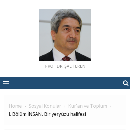
Skip
to
content
PROF.DR. ŞADI EREN
Home
Sosyal Konular
Kur'an ve Toplum
I. Bölüm İNSAN, Bir yeryüzü halifesi