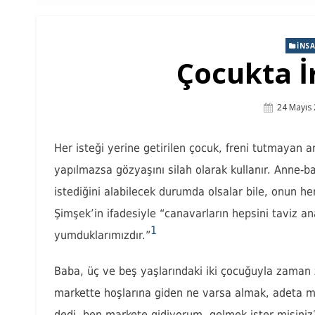
İNSA
Çocukta İ
Posted
24 Mayıs
On
Her isteği yerine getirilen çocuk, freni tutmayan 
yapılmazsa gözyaşını silah olarak kullanır. Anne-b
istediğini alabilecek durumda olsalar bile, onun he
Şimşek’in ifadesiyle “canavarların hepsini taviz 
1
yumduklarımızdır.”
Baba, üç ve beş yaşlarındaki iki çocuğuyla zaman z
markette hoşlarına giden ne varsa almak, adeta ma
dedi, ben markete gidiyorum, gelmek ister misiniz?”