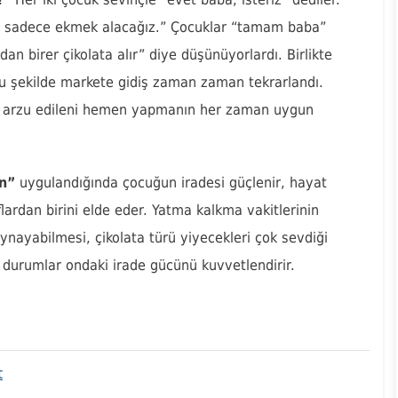
n sadece ekmek alacağız.” Çocuklar “tamam baba”
an birer çikolata alır” diye düşünüyorlardı. Birlikte
bu şekilde markete gidiş zaman zaman tekrarlandı.
r arzu edileni hemen yapmanın her zaman uygun
in”
uygulandığında çocuğun iradesi güçlenir, hayat
ardan birini elde eder. Yatma kalkma vakitlerinin
ynayabilmesi, çikolata türü yiyecekleri çok sevdiği
i durumlar ondaki irade gücünü kuvvetlendirir.
on
t
Çocukta