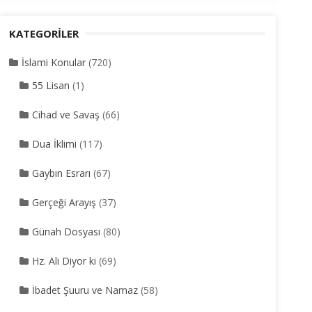
KATEGORILER
İslami Konular
(720)
55 Lisan
(1)
Cihad ve Savaş
(66)
Dua İklimi
(117)
Gaybın Esrarı
(67)
Gerçeği Arayış
(37)
Günah Dosyası
(80)
Hz. Ali Diyor ki
(69)
İbadet Şuuru ve Namaz
(58)