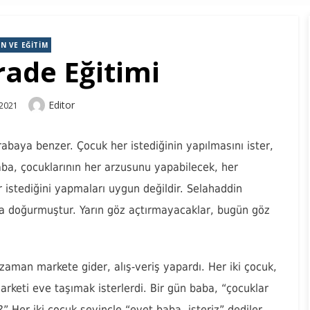
N VE EĞITIM
rade Eğitimi
Author
Editor
 2021
arabaya benzer.
Çocuk her istediğinin yapılmasını ister,
aba, çocuklarının her arzusunu yapabilecek, her
r istediğini yapmaları uygun değildir. Selahaddin
ana doğurmuştur. Yarın göz açtırmayacaklar, bugün göz
aman markete gider, alış-veriş yapardı. Her iki çocuk,
rketi eve taşımak isterlerdi. Bir gün baba, “çocuklar
 Her iki çocuk sevinçle “evet baba, isteriz” dediler.