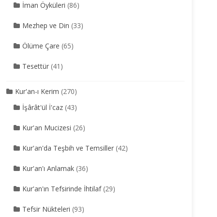
İman Öyküleri
(86)
Mezhep ve Din
(33)
Ölüme Çare
(65)
Tesettür
(41)
Kur'an-ı Kerim
(270)
İşârât'ül İ'caz
(43)
Kur'an Mucizesi
(26)
Kur'an'da Teşbih ve Temsiller
(42)
Kur'an'ı Anlamak
(36)
Kur'an'ın Tefsirinde İhtilaf
(29)
Tefsir Nükteleri
(93)