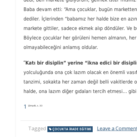
Baba devam etti: “Ama çocuklar, bugün markette
dediler. İçlerinden “babamız her halde bize en azınd
markete gittiler, sadece ekmek alıp döndüler. Ve 
Böylece çocuklar her görüleni hemen almanın, he
olmayabileceğini anlamış oldular.
“
Katı bir disiplin” yerine “ikna edici bir disipl
yolculuğunda ona çok lazım olacak en önemli vasıfl
tanzimi, sokakta her zaman değil belli vakitlerde o
halde, ona lazım diğer gıdaları tercih etmesi… gib
1
Şimşek, s. 33
Tagged
Leave a Commen
ÇOCUKTA İRADE EĞITIMI