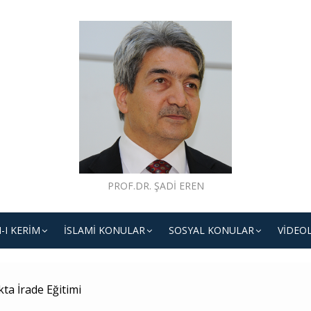
PROF.DR. ŞADI EREN
-I KERIM
İSLAMI KONULAR
SOSYAL KONULAR
VIDEO
ta İrade Eğitimi