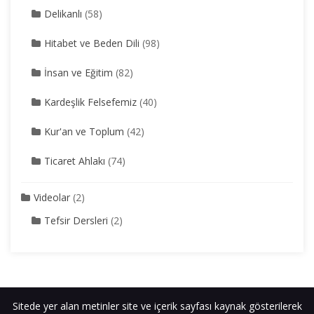
Delikanlı
(58)
Hitabet ve Beden Dili
(98)
İnsan ve Eğitim
(82)
Kardeşlik Felsefemiz
(40)
Kur'an ve Toplum
(42)
Ticaret Ahlakı
(74)
Videolar
(2)
Tefsir Dersleri
(2)
Sitede yer alan metinler site ve içerik sayfası kaynak gösterilerek