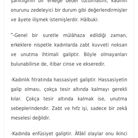
şahitliğinin bir erkeğe bedel tutulmasını, kadının
onurunu zedeleyici bir durum gibi değerlendirmişler
ve âyete ilişmek istemişlerdir. Hâlbuki:
“
-Genel bir suretle mülâhaza edildiği zaman,
erkeklere nispetle kadınlarda zabt kuvveti noksan
ve unutma ihtimali galiptir. Böyle olmayanları
bulunabilirse de, itibar cinse ve ekseredir.
-Kadınlık fıtratında hassasiyet galiptir. Hassasiyetin
galip olması, çokça tesir altında kalmayı gerekli
kılar. Çokça tesir altında kalmak ise, unutma
sebeplerindendir. Zabt ve hıfz işi, sadece bir zekâ
meselesi değildir.
-Kadında enfüsiyet galiptir. Âfâkî olaylar onu ikinci