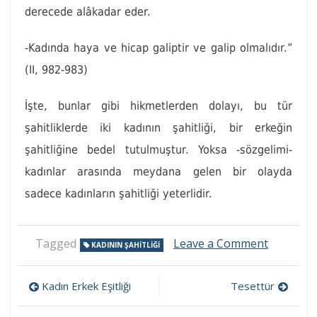
derecede alâkadar eder.
-Kadında haya ve hicap galiptir ve galip olmalıdır.”
(II, 982-983)
İşte, bunlar gibi hikmetlerden dolayı, bu tür
şahitliklerde iki kadının şahitliği, bir erkeğin
şahitliğine bedel tutulmuştur. Yoksa -sözgelimi-
kadınlar arasında meydana gelen bir olayda
sadece kadınların şahitliği yeterlidir.
on
Tagged
Leave a Comment
KADININ ŞAHITLIĞI
Kadının
Şahitliği
Yazı
Kadın Erkek Eşitliği
Tesettür
gezinmesi