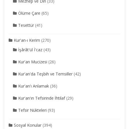
Mezhep ve Din
(33)
Ölüme Çare
(65)
Tesettür
(41)
Kur'an-ı Kerim
(270)
İşârât'ül İ'caz
(43)
Kur'an Mucizesi
(26)
Kur'an'da Teşbih ve Temsiller
(42)
Kur'an'ı Anlamak
(36)
Kur'an'ın Tefsirinde İhtilaf
(29)
Tefsir Nükteleri
(93)
Sosyal Konular
(394)