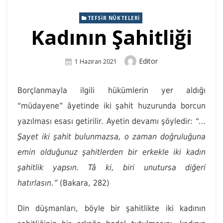
TEFSIR NÜKTELERI
Kadının Şahitliği
Author
Editor
Posted
1 Haziran 2021
On
Borçlanmayla ilgili hükümlerin yer aldığı
“müdayene” âyetinde iki şahit huzurunda borcun
yazılması esası getirilir. Ayetin devamı şöyledir:
“…
Şayet iki şahit bulunmazsa, o zaman doğruluğuna
emin olduğunuz şahitlerden bir erkekle iki kadın
şahitlik yapsın. Tâ ki, biri unutursa diğeri
hatırlasın.”
(Bakara, 282)
Din düşmanları, böyle bir şahitlikte iki kadının