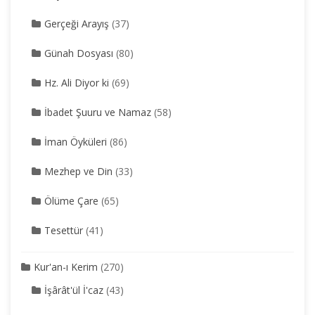
Gerçeği Arayış
(37)
Günah Dosyası
(80)
Hz. Ali Diyor ki
(69)
İbadet Şuuru ve Namaz
(58)
İman Öyküleri
(86)
Mezhep ve Din
(33)
Ölüme Çare
(65)
Tesettür
(41)
Kur'an-ı Kerim
(270)
İşârât'ül İ'caz
(43)