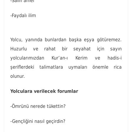
-Salih amel
-Faydalı ilim
Yolcu, yanında bunlardan başka eşya götüremez.
Huzurlu ve rahat bir seyahat için sayın
yolcularımızdan Kur’an-ı Kerim ve hadis-i
şeriflerdeki talimatlara uymaları önemle rica
olunur.
Yolculara verilecek forumlar
-Ömrünü nerede tükettin?
-Gençliğini nasıl geçirdin?