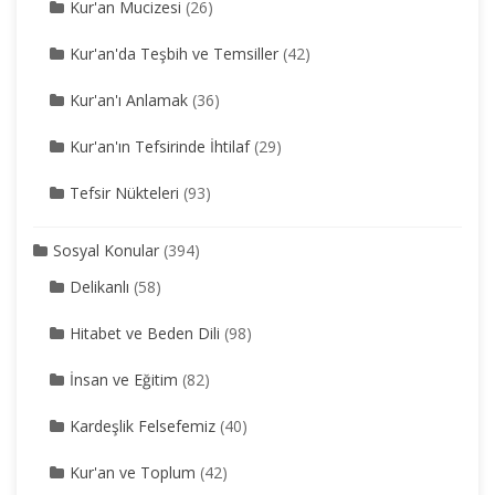
Kur'an Mucizesi
(26)
Kur'an'da Teşbih ve Temsiller
(42)
Kur'an'ı Anlamak
(36)
Kur'an'ın Tefsirinde İhtilaf
(29)
Tefsir Nükteleri
(93)
Sosyal Konular
(394)
Delikanlı
(58)
Hitabet ve Beden Dili
(98)
İnsan ve Eğitim
(82)
Kardeşlik Felsefemiz
(40)
Kur'an ve Toplum
(42)