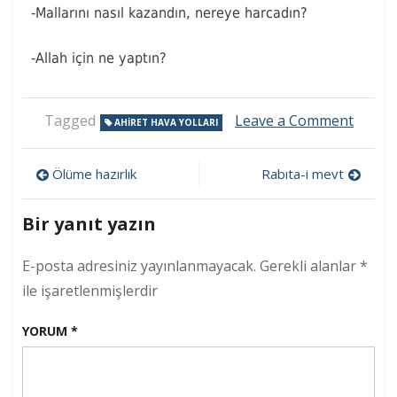
-Mallarını nasıl kazandın, nereye harcadın?
-Allah için ne yaptın?
on
Tagged
Leave a Comment
AHIRET HAVA YOLLARI
Ahiret
hava
Yazı
yolları
Ölüme hazırlık
Rabıta-i mevt
gezinmesi
Bir yanıt yazın
E-posta adresiniz yayınlanmayacak.
Gerekli alanlar
*
ile işaretlenmişlerdir
YORUM
*