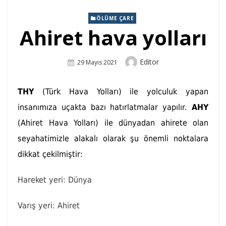
ÖLÜME ÇARE
Ahiret hava yolları
Author
Editor
Posted
29 Mayıs 2021
On
THY
(Türk Hava Yolları) ile yolculuk yapan
insanımıza uçakta bazı hatırlatmalar yapılır.
AHY
(Ahiret Hava Yolları) ile dünyadan ahirete olan
seyahatimizle alakalı olarak şu önemli noktalara
dikkat çekilmiştir:
Hareket yeri: Dünya
Varış yeri: Ahiret