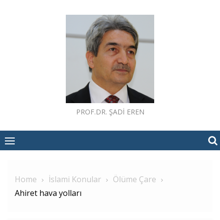
Skip
to
content
PROF.DR. ŞADI EREN
Home
İslami Konular
Ölüme Çare
Ahiret hava yolları