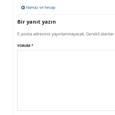
ve
Yazı
nama
Namaz ve hesap
gezinmesi
Bir yanıt yazın
E-posta adresiniz yayınlanmayacak.
Gerekli alanlar
YORUM
*