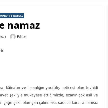
ŞUURU VE NAMAZ
ve namaz
Author
Editor
 2021
ir.
a, kâinatın ve insanlığın yaratılış neticesi olan tevhidi
davet şekliyle mukayese ettiğimizde, ezanın çok asil ve
n çağrı şekli olan çan çalınması, sadece kuru, anlamsız