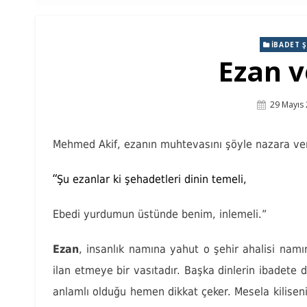
İBADET 
Ezan 
Posted
29 Mayıs
On
Mehmed Akif, ezanın muhtevasını şöyle nazara ver
“
Şu ezanlar
ki şehadetleri dinin temeli,
Ebedi yurdumun üstünde benim, inlemeli.”
Ezan
, insanlık namına yahut o şehir ahalisi namın
ilan etmeye bir vasıtadır. Başka dinlerin ibadete 
anlamlı olduğu hemen dikkat çeker. Mesela kiliseni