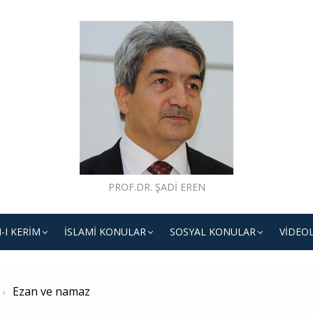
PROF.DR. ŞADI EREN
-I KERIM
İSLAMI KONULAR
SOSYAL KONULAR
VIDEO
Ezan ve namaz