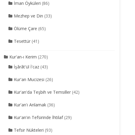
İman Öyküleri
(86)
Mezhep ve Din
(33)
Ölüme Çare
(65)
Tesettür
(41)
Kur'an-ı Kerim
(270)
İşârât'ül İ'caz
(43)
Kur'an Mucizesi
(26)
Kur'an'da Teşbih ve Temsiller
(42)
Kur'an'ı Anlamak
(36)
Kur'an'ın Tefsirinde İhtilaf
(29)
Tefsir Nükteleri
(93)