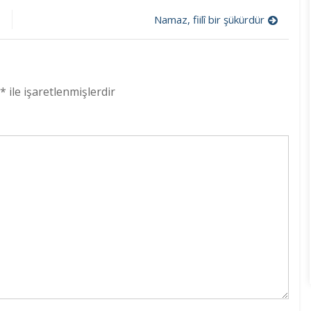
z
Namaz, fiilî bir şükürdür
*
ile işaretlenmişlerdir