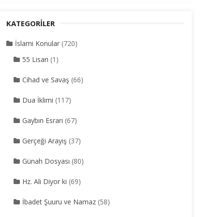
KATEGORILER
İslami Konular
(720)
55 Lisan
(1)
Cihad ve Savaş
(66)
Dua İklimi
(117)
Gaybın Esrarı
(67)
Gerçeği Arayış
(37)
Günah Dosyası
(80)
Hz. Ali Diyor ki
(69)
İbadet Şuuru ve Namaz
(58)