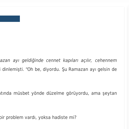
N ÖYKÜLERI
incire vurulması
Author
Editor
2021
azan ayı geldiğinde cennet kapıları açılır, cehennem
i dinlemişti. “Oh be, diyordu. Şu Ramazan ayı gelsin de
ayatında müsbet yönde düzelme görüyordu, ama şeytan
bir problem vardı, yoksa hadiste mi?