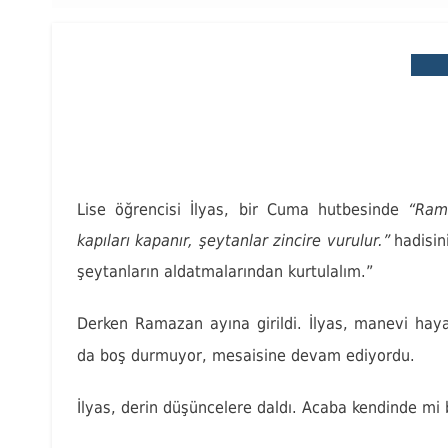
İMA
Şeytanların z
Posted
8 Mayıs 
On
Lise öğrencisi İlyas, bir Cuma hutbesinde
“Ram
kapıları kapanır, şeytanlar zincire vurulur.”
hadisin
şeytanların aldatmalarından kurtulalım.”
Derken Ramazan ayına girildi. İlyas, manevi h
da boş durmuyor, mesaisine devam ediyordu.
İlyas, derin düşüncelere daldı. Acaba kendinde mi 