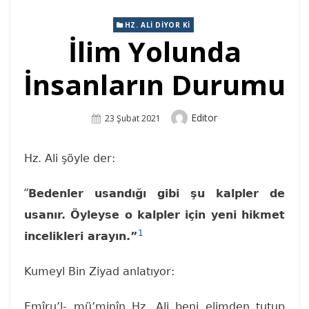
HZ. ALI DIYOR KI
İlim Yolunda
İnsanların Durumu
Author
Editor
Posted
23 Şubat 2021
On
Hz. Ali şöyle der:
“
Bedenler usandığı gibi şu kalpler de
usanır. Öyleyse o kalpler için yeni hikmet
1
incelikleri arayın.”
Kumeyl Bin Ziyad anlatıyor:
Emîru’l- mü’minîn Hz. Ali beni elimden tutup