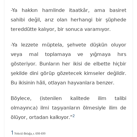
-Ya hakkın hamlinde itaatkâr, ama basiret
sahibi değil, arız olan herhangi bir şüphede
tereddütte kalıyor, bir sonuca varamıyor.
-Ya lezzete müptela, şehvete düşkün oluyor
veya mal toplamaya ve yığmaya hırs
gösteriyor. Bunların her ikisi de elbette hiçbir
şekilde dini görüp gözetecek kimseler değildir.
Bu ikisinin hâli, otlayan hayvanlara benzer.
Böylece, (istenilen kalitede ilim talibi
olmayınca) ilmi taşıyanların ölmesiyle ilim de
2
ölüyor, ortadan kalkıyor.”
1
Nehcül-Belağa, s. 698-699