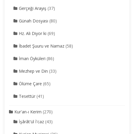
Gerçeği Arayış
(37)
Günah Dosyası
(80)
Hz. Ali Diyor ki
(69)
İbadet Şuuru ve Namaz
(58)
İman Öyküleri
(86)
Mezhep ve Din
(33)
Ölüme Çare
(65)
Tesettür
(41)
Kur'an-ı Kerim
(270)
İşârât'ül İ'caz
(43)