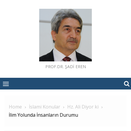
Skip
to
content
PROF.DR. ŞADI EREN
Home
İslami Konular
Hz. Ali Diyor ki
İlim Yolunda İnsanların Durumu