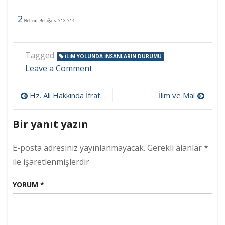
2
Nehcül-Belağa, s. 713-714
Tagged
ILIM YOLUNDA INSANLARIN DURUMU
on
Leave a Comment
İlim
Yolunda
Yazı
Hz. Ali Hakkında İfrat ve Tefrit
İlim ve Mal
İnsanların
Durumu
gezinmesi
Bir yanıt yazın
E-posta adresiniz yayınlanmayacak.
Gerekli alanlar
*
ile işaretlenmişlerdir
YORUM
*