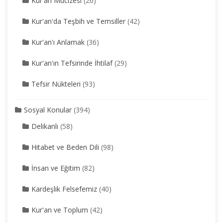
Kur'an Mucizesi
(26)
Kur'an'da Teşbih ve Temsiller
(42)
Kur'an'ı Anlamak
(36)
Kur'an'ın Tefsirinde İhtilaf
(29)
Tefsir Nükteleri
(93)
Sosyal Konular
(394)
Delikanlı
(58)
Hitabet ve Beden Dili
(98)
İnsan ve Eğitim
(82)
Kardeşlik Felsefemiz
(40)
Kur'an ve Toplum
(42)