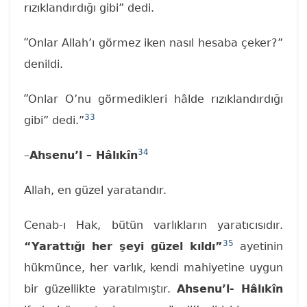
rızıklandırdığı gibi” dedi.
“
Onlar Allah’ı görmez iken nasıl hesaba çeker?”
denildi.
“
Onlar O’nu görmedikleri hâlde rızıklandırdığı
33
gibi” dedi.”
34
–
Ahsenu’l – Hâlıkîn
Allah, en güzel yaratandır.
Cenab-ı Hak, bütün varlıkların yaratıcısıdır.
35
“Yarattığı her şeyi güzel kıldı”
ayetinin
hükmünce, her varlık, kendi mahiyetine uygun
bir güzellikte yaratılmıştır.
Ahsenu’l- Hâlıkîn