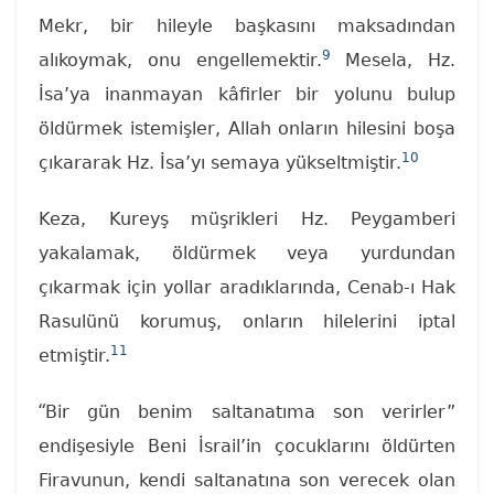
Mekr, bir hileyle başkasını maksadından
9
alıkoymak, onu engellemektir.
Mesela, Hz.
İsa’ya inanmayan kâfirler bir yolunu bulup
öldürmek istemişler, Allah onların hilesini boşa
10
çıkararak Hz. İsa’yı semaya yükseltmiştir.
Keza, Kureyş müşrikleri Hz. Peygamberi
yakalamak, öldürmek veya yurdundan
çıkarmak için yollar aradıklarında, Cenab-ı Hak
Rasulünü korumuş, onların hilelerini iptal
11
etmiştir.
“
Bir gün benim saltanatıma son verirler”
endişesiyle Beni İsrail’in çocuklarını öldürten
Firavunun, kendi saltanatına son verecek olan