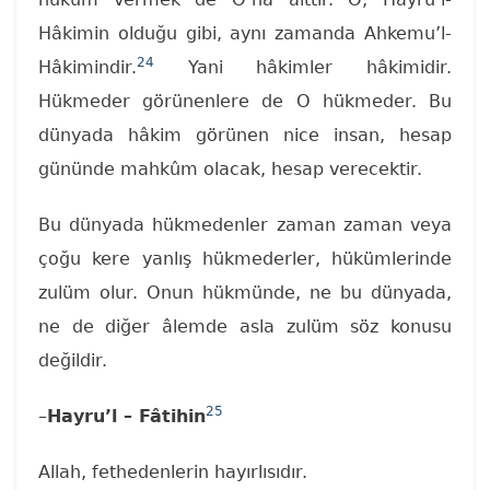
Hâkimin olduğu gibi, aynı zamanda Ahkemu’l-
24
Hâkimindir.
Yani hâkimler hâkimidir.
Hükmeder görünenlere de O hükmeder. Bu
dünyada hâkim görünen nice insan, hesap
gününde mahkûm olacak, hesap verecektir.
Bu dünyada hükmedenler zaman zaman veya
çoğu kere yanlış hükmederler, hükümlerinde
zulüm olur. Onun hükmünde, ne bu dünyada,
ne de diğer âlemde asla zulüm söz konusu
değildir.
25
–
Hayru’l – Fâtihin
Allah, fethedenlerin hayırlısıdır.