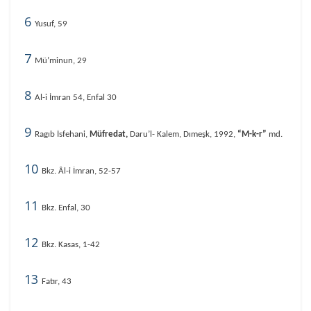
6
Yusuf, 59
7
Mü’minun, 29
8
Al-i İmran 54, Enfal 30
9
Ragıb İsfehani,
Müfredat,
Daru’l- Kalem, Dımeşk, 1992,
“M-k-r”
md.
10
Bkz. Âl-i İmran, 52-57
11
Bkz. Enfal, 30
12
Bkz. Kasas, 1-42
13
Fatır, 43