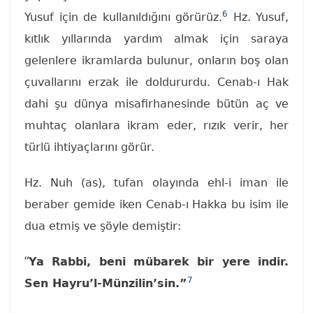
6
Yusuf için de kullanıldığını görürüz.
Hz. Yusuf,
kıtlık yıllarında yardım almak için saraya
gelenlere ikramlarda bulunur, onların boş olan
çuvallarını erzak ile doldururdu. Cenab-ı Hak
dahi şu dünya misafirhanesinde bütün aç ve
muhtaç olanlara ikram eder, rızık verir, her
türlü ihtiyaçlarını görür.
Hz. Nuh (as), tufan olayında ehl-i iman ile
beraber gemide iken Cenab-ı Hakka bu isim ile
dua etmiş ve şöyle demiştir:
“
Ya Rabbi, beni mübarek bir yere indir.
7
Sen Hayru’l-Münzilin’sin.”