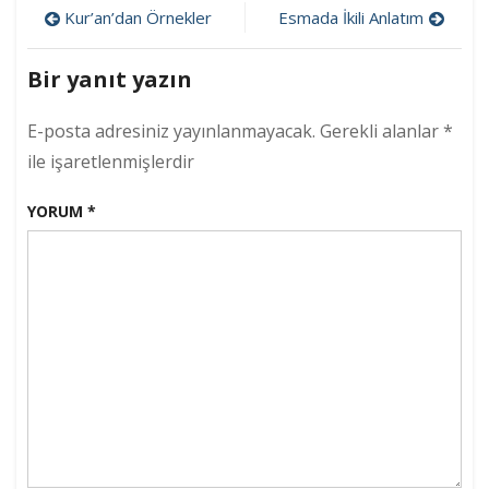
Yazı
i
Kur’an’dan Örnekler
Esmada İkili Anlatım
Tafdil
gezinmesi
Bir yanıt yazın
E-posta adresiniz yayınlanmayacak.
Gerekli alanlar
*
ile işaretlenmişlerdir
YORUM
*