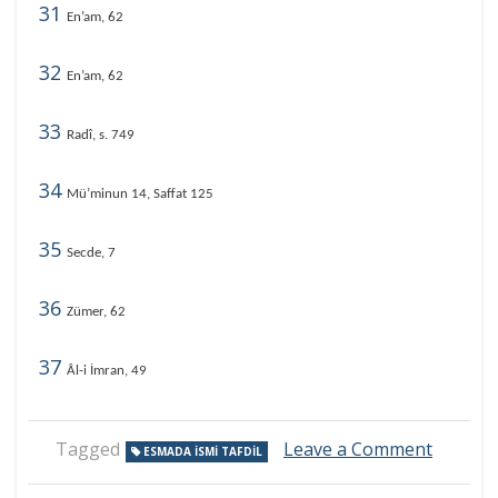
31
En’am, 62
32
En’am, 62
33
Radî, s. 749
34
Mü’minun 14, Saffat 125
35
Secde, 7
36
Zümer, 62
37
Âl-i İmran, 49
on
Tagged
Leave a Comment
ESMADA ISMI TAFDIL
Esmada
İsm-