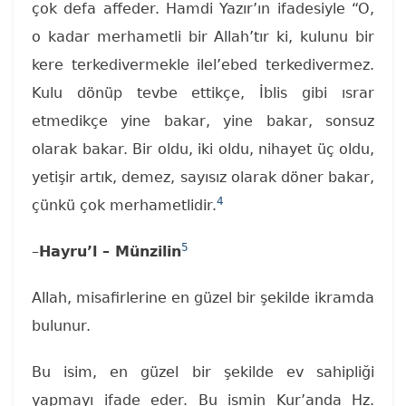
çok defa affeder. Hamdi Yazır’ın ifadesiyle “O,
o kadar merhametli bir Allah’tır ki, kulunu bir
kere terkedivermekle ilel’ebed terkedivermez.
Kulu dönüp tevbe ettikçe, İblis gibi ısrar
etmedikçe yine bakar, yine bakar, sonsuz
olarak bakar. Bir oldu, iki oldu, nihayet üç oldu,
yetişir artık, demez, sayısız olarak döner bakar,
4
çünkü çok merhametlidir.
5
–
Hayru’l – Münzilin
Allah, misafirlerine en güzel bir şekilde ikramda
bulunur.
Bu isim, en güzel bir şekilde ev sahipliği
yapmayı ifade eder. Bu ismin Kur’anda Hz.