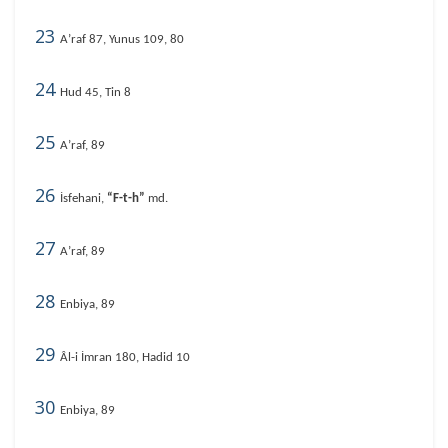
23
A’raf 87, Yunus 109, 80
24
Hud 45, Tin 8
25
A’raf, 89
26
İsfehani,
“F-t-h”
md.
27
A’raf, 89
28
Enbiya, 89
29
Âl-i İmran 180, Hadid 10
30
Enbiya, 89