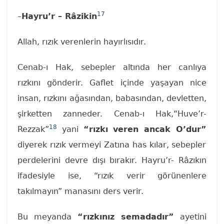
17
–
Hayru’r – Râzikin
Allah, rızık verenlerin hayırlısıdır.
Cenab-ı Hak, sebepler altında her canlıya
rızkını gönderir. Gaflet içinde yaşayan nice
insan, rızkını ağasından, babasından, devletten,
şirketten zanneder. Cenab-ı Hak,“Huve’r-
18
Rezzak”
yani
“rızkı veren ancak O’dur”
diyerek rızık vermeyi Zatına has kılar, sebepler
perdelerini devre dışı bırakır. Hayru’r- Râzıkın
ifadesiyle ise, “rızık verir görünenlere
takılmayın” manasını ders verir.
Bu meyanda
“rızkınız semadadır”
ayetini