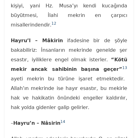
kişiyi, yani Hz. Musa’yı kendi kucağında
büyütmesi, İlahi mekrin en çarpıcı
12
misallerindendir.
Hayru’l – Mâkirin
ifadesine bir de şöyle
bakabiliriz: İnsanların mekrinde genelde şer
esastır, iyiliklere engel olmak isterler.
“Kötü
13
mekir ancak sahibinin başına geçer”
ayeti mekrin bu türüne işaret etmektedir.
Allah’ın mekrinde ise hayır esastır, bu mekirle
hak ve hakikatin önündeki engeller kaldırılır,
hak yolda gidenler galip gelirler.
14
–
Hayru’n – Nâsirin