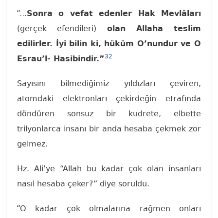
“…
Sonra o vefat edenler Hak Mevlâları
(gerçek efendileri)
olan Allaha teslim
edilirler. İyi bilin ki, hüküm O’nundur ve O
32
Esrau’l- Hasibindir.”
Sayısını bilmediğimiz yıldızları çeviren,
atomdaki elektronları çekirdeğin etrafında
döndüren sonsuz bir kudrete, elbette
trilyonlarca insanı bir anda hesaba çekmek zor
gelmez.
Hz. Ali’ye “Allah bu kadar çok olan insanları
nasıl hesaba çeker?” diye soruldu.
“
O kadar çok olmalarına rağmen onları