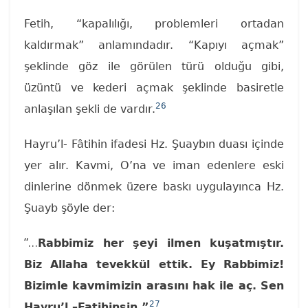
Fetih, “kapalılığı, problemleri ortadan
kaldırmak” anlamındadır. “Kapıyı açmak”
şeklinde göz ile görülen türü olduğu gibi,
üzüntü ve kederi açmak şeklinde basiretle
26
anlaşılan şekli de vardır.
Hayru’l- Fâtihin ifadesi Hz. Şuaybın duası içinde
yer alır. Kavmi, O’na ve iman edenlere eski
dinlerine dönmek üzere baskı uygulayınca Hz.
Şuayb şöyle der:
“…
Rabbimiz her şeyi ilmen kuşatmıştır.
Biz Allaha tevekkül ettik. Ey Rabbimiz!
Bizimle kavmimizin arasını hak ile aç. Sen
27
Hayru’l –Fatihinsin.”