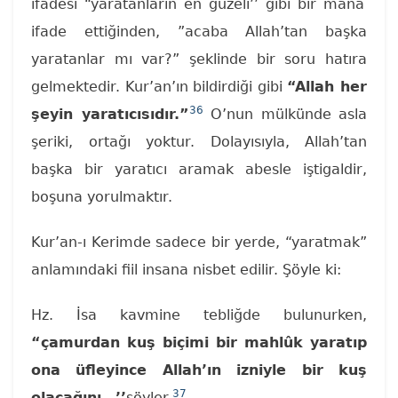
ifadesi “yaratanların en güzeli’’ gibi bir mana
ifade ettiğinden, ”acaba Allah’tan başka
yaratanlar mı var?” şeklinde bir soru hatıra
gelmektedir. Kur’an’ın bildirdiği gibi
“Allah her
36
şeyin yaratıcısıdır.”
O’nun mülkünde asla
şeriki, ortağı yoktur. Dolayısıyla, Allah’tan
başka bir yaratıcı aramak abesle iştigaldir,
boşuna yorulmaktır.
Kur’an-ı Kerimde sadece bir yerde, “yaratmak”
anlamındaki fiil insana nisbet edilir. Şöyle ki:
Hz. İsa kavmine tebliğde bulunurken,
“çamurdan kuş biçimi bir mahlûk yaratıp
ona üfleyince Allah’ın izniyle bir kuş
37
olacağını…’’
söyler.