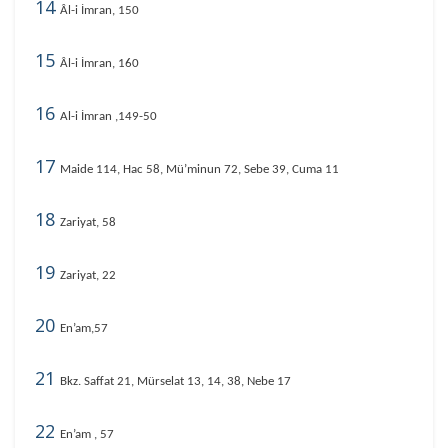
14
Âl-i İmran, 150
15
Âl-i İmran, 160
16
Al-i İmran ,149-50
17
Maide 114, Hac 58, Mü’minun 72, Sebe 39, Cuma 11
18
Zariyat, 58
19
Zariyat, 22
20
En’am,57
21
Bkz. Saffat 21, Mürselat 13, 14, 38, Nebe 17
22
En’am , 57