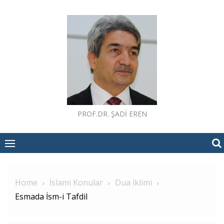
Skip
to
content
PROF.DR. ŞADI EREN
Home
İslami Konular
Dua İklimi
Esmada İsm-i Tafdil