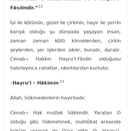
22
Fâsılindir.”
İyi ile kötünün, güzel ile çirkinin, hayır ile şerrin
karışık olduğu şu dünyada yaşayan insan,
zaman zaman kötü kimselerden, çirkin
şeylerden, şer işlerden sıkılır, bunalır, daralır.
Cenab-ı Hakkın Hayru’l-Fâsılin olduğunu
hatırlayınca rahatlar, sıkıntılardan kurtulur.
23
–
Hayru’l – Hâkimin
Allah, hükmedenlerin hayırlısıdır.
Cenab-ı Hak mutlak hâkimdir. Yaratan O
olduğu gibi, hükmetmek, mahlûkat arasında
hüküm vermek de O’na aittir. O, Hayru’l-