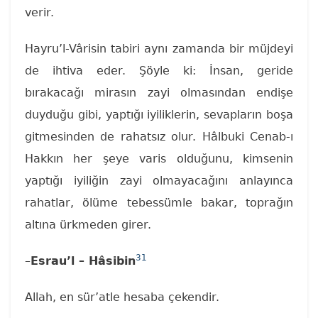
verir.
Hayru’l-Vârisin tabiri aynı zamanda bir müjdeyi
de ihtiva eder. Şöyle ki: İnsan, geride
bırakacağı mirasın zayi olmasından endişe
duyduğu gibi, yaptığı iyiliklerin, sevapların boşa
gitmesinden de rahatsız olur. Hâlbuki Cenab-ı
Hakkın her şeye varis olduğunu, kimsenin
yaptığı iyiliğin zayi olmayacağını anlayınca
rahatlar, ölüme tebessümle bakar, toprağın
altına ürkmeden girer.
31
–
Esrau’l – Hâsibin
Allah, en sür’atle hesaba çekendir.