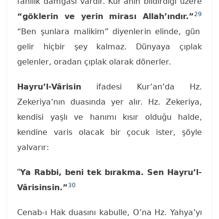
fanilik damgası vardır. Kur’anın bildirdiği üzere
29
“göklerin ve yerin mirası Allah’ındır.”
“Ben şunlara malikim” diyenlerin elinde, gün
gelir hiçbir şey kalmaz. Dünyaya çıplak
gelenler, oradan çıplak olarak dönerler.
Hayru’l-Vârisin
ifadesi Kur’an’da Hz.
Zekeriya’nın duasında yer alır. Hz. Zekeriya,
kendisi yaşlı ve hanımı kısır olduğu halde,
kendine varis olacak bir çocuk ister, şöyle
yalvarır:
“
Ya Rabbi, beni tek bırakma. Sen Hayru’l-
30
Vârisinsin.”
Cenab-ı Hak duasını kabulle, O’na Hz. Yahya’yı