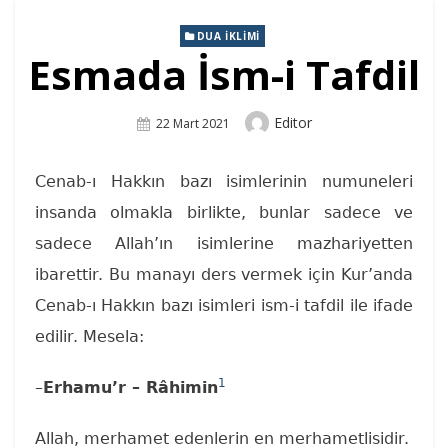
DUA İKLIMI
Esmada İsm-i Tafdil
Author
Editor
Posted
22 Mart 2021
On
Cenab-ı Hakkın bazı isimlerinin numuneleri
insanda olmakla birlikte, bunlar sadece ve
sadece Allah’ın isimlerine mazhariyetten
ibarettir. Bu manayı ders vermek için Kur’anda
Cenab-ı Hakkın bazı isimleri ism-i tafdil ile ifade
edilir. Mesela:
1
–
Erhamu’r – Râhimin
Allah, merhamet edenlerin en merhametlisidir.