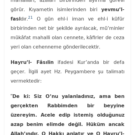
mafsalları, azaları birbirinden ayırma görevi
görür. Kıyametin isimlerinden biri
yevmu’l-
21
fasl
dır.
O gün ehl-i iman ve ehl-i küfür
birbirinden net bir şekilde ayrılacak, mü’minler
mükâfat mahalli olan cennete, kâfirler de ceza
yeri olan cehenneme gönderilecektir.
Hayru’l- Fâsılin
ifadesi Kur’anda bir defa
geçer. İlgili ayet Hz. Peygambere şu talimatı
vermektedir:
“
De ki: Siz O’nu yalanladınız, ama ben
gerçekten Rabbimden bir beyyine
üzereyim. Acele edip istemiş olduğunuz
azap benim elimde değil. Hüküm ancak
Allah’ındır. O Hakkı anlatır ve O Hayru’l-