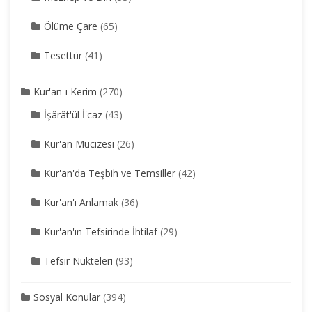
Ölüme Çare
(65)
Tesettür
(41)
Kur'an-ı Kerim
(270)
İşârât'ül İ'caz
(43)
Kur'an Mucizesi
(26)
Kur'an'da Teşbih ve Temsiller
(42)
Kur'an'ı Anlamak
(36)
Kur'an'ın Tefsirinde İhtilaf
(29)
Tefsir Nükteleri
(93)
Sosyal Konular
(394)