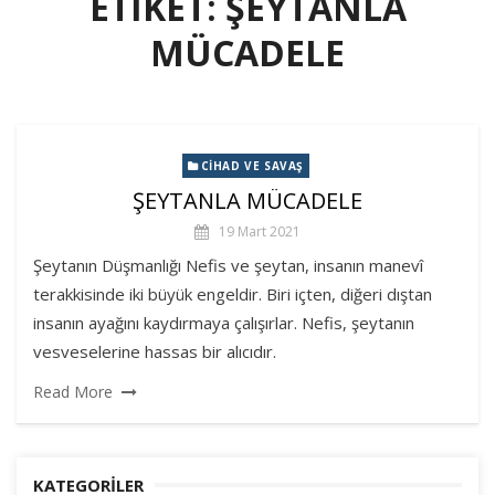
ETIKET:
ŞEYTANLA
MÜCADELE
CIHAD VE SAVAŞ
ŞEYTANLA MÜCADELE
19 Mart 2021
Şeytanın Düşmanlığı Nefis ve şeytan, insanın manevî
terakkisinde iki büyük engeldir. Biri içten, diğeri dıştan
insanın ayağını kaydırmaya çalışırlar. Nefis, şeytanın
vesveselerine hassas bir alıcıdır.
Read More
KATEGORILER