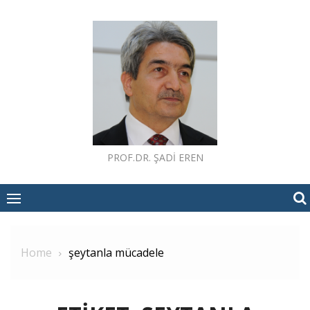
Skip
to
content
PROF.DR. ŞADI EREN
Home
şeytanla mücadele