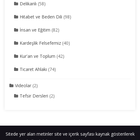
Delikanlı
(58)
Hitabet ve Beden Dili
(98)
İnsan ve Eğitim
(82)
Kardeşlik Felsefemiz
(40)
Kur'an ve Toplum
(42)
Ticaret Ahlakı
(74)
Videolar
(2)
Tefsir Dersleri
(2)
Sitede yer alan metinler site ve içerik sayfası kaynak gösterilerek