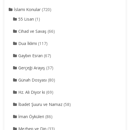
İslami Konular
(720)
55 Lisan
(1)
Cihad ve Savaş
(66)
Dua İklimi
(117)
Gaybın Esrarı
(67)
Gerçeği Arayış
(37)
Günah Dosyası
(80)
Hz. Ali Diyor ki
(69)
İbadet Şuuru ve Namaz
(58)
İman Öyküleri
(86)
Mezhep ve Din
(33)