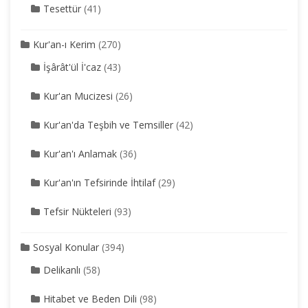
Tesettür
(41)
Kur'an-ı Kerim
(270)
İşârât'ül İ'caz
(43)
Kur'an Mucizesi
(26)
Kur'an'da Teşbih ve Temsiller
(42)
Kur'an'ı Anlamak
(36)
Kur'an'ın Tefsirinde İhtilaf
(29)
Tefsir Nükteleri
(93)
Sosyal Konular
(394)
Delikanlı
(58)
Hitabet ve Beden Dili
(98)