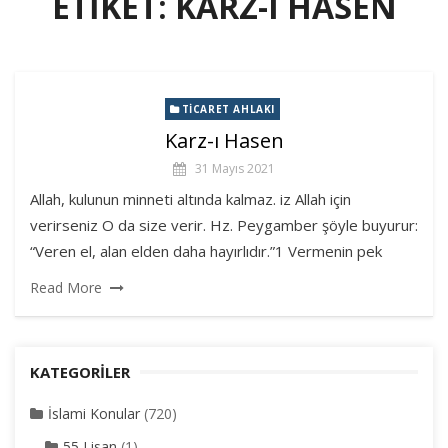
ETIKET:
KARZ-I HASEN
TICARET AHLAKI
Karz-ı Hasen
31 Mayıs 2021
Allah, kulunun minneti altında kalmaz. iz Allah için
verirseniz O da size verir. Hz. Peygamber şöyle buyurur:
“Veren el, alan elden daha hayırlıdır.”1 Vermenin pek
Read More
KATEGORILER
İslami Konular
(720)
55 Lisan
(1)