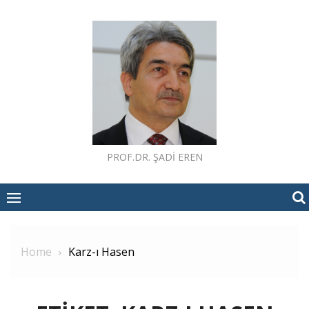
Skip
to
content
PROF.DR. ŞADI EREN
Home
Karz-ı Hasen