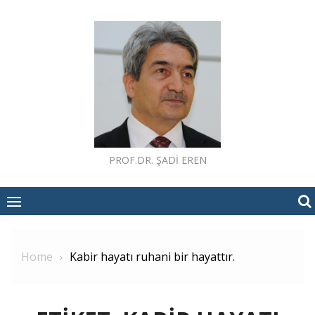
Skip
to
content
PROF.DR. ŞADI EREN
Home
Kabir hayatı ruhani bir hayattır.