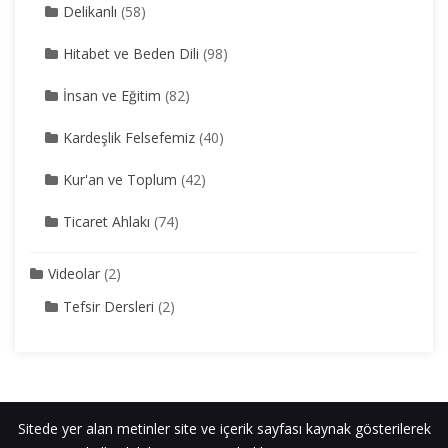
Delikanlı
(58)
Hitabet ve Beden Dili
(98)
İnsan ve Eğitim
(82)
Kardeşlik Felsefemiz
(40)
Kur'an ve Toplum
(42)
Ticaret Ahlakı
(74)
Videolar
(2)
Tefsir Dersleri
(2)
Sitede yer alan metinler site ve içerik sayfası kaynak gösterilerek