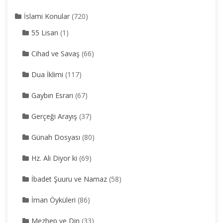
İslami Konular
(720)
55 Lisan
(1)
Cihad ve Savaş
(66)
Dua İklimi
(117)
Gaybın Esrarı
(67)
Gerçeği Arayış
(37)
Günah Dosyası
(80)
Hz. Ali Diyor ki
(69)
İbadet Şuuru ve Namaz
(58)
İman Öyküleri
(86)
Mezhep ve Din
(33)