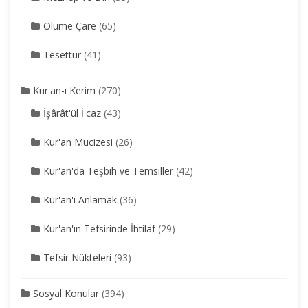
Ölüme Çare
(65)
Tesettür
(41)
Kur'an-ı Kerim
(270)
İşârât'ül İ'caz
(43)
Kur'an Mucizesi
(26)
Kur'an'da Teşbih ve Temsiller
(42)
Kur'an'ı Anlamak
(36)
Kur'an'ın Tefsirinde İhtilaf
(29)
Tefsir Nükteleri
(93)
Sosyal Konular
(394)