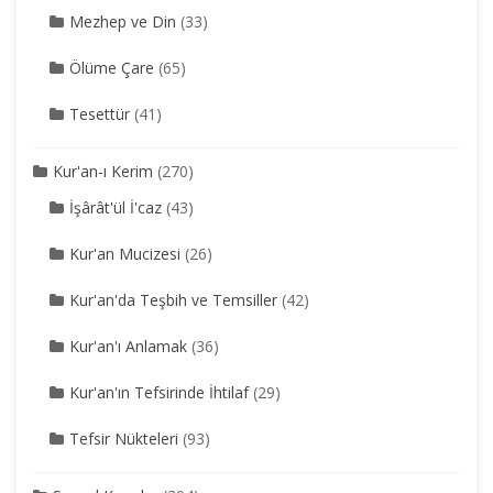
Mezhep ve Din
(33)
Ölüme Çare
(65)
Tesettür
(41)
Kur'an-ı Kerim
(270)
İşârât'ül İ'caz
(43)
Kur'an Mucizesi
(26)
Kur'an'da Teşbih ve Temsiller
(42)
Kur'an'ı Anlamak
(36)
Kur'an'ın Tefsirinde İhtilaf
(29)
Tefsir Nükteleri
(93)