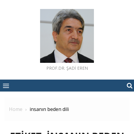
Skip
to
content
PROF.DR. ŞADI EREN
Home
insanın beden dili