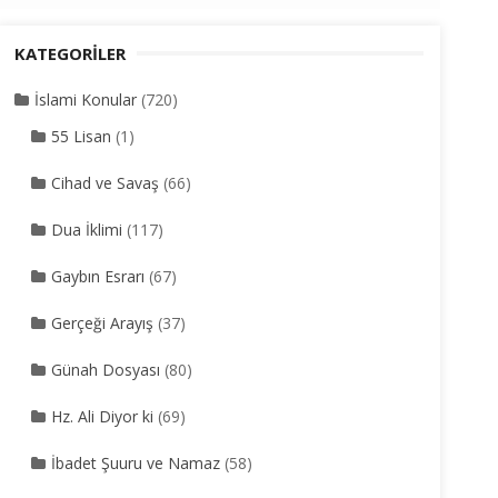
KATEGORILER
İslami Konular
(720)
55 Lisan
(1)
Cihad ve Savaş
(66)
Dua İklimi
(117)
Gaybın Esrarı
(67)
Gerçeği Arayış
(37)
Günah Dosyası
(80)
Hz. Ali Diyor ki
(69)
İbadet Şuuru ve Namaz
(58)