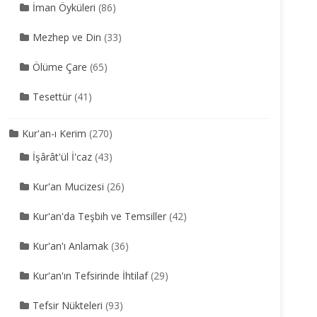
İman Öyküleri
(86)
Mezhep ve Din
(33)
Ölüme Çare
(65)
Tesettür
(41)
Kur'an-ı Kerim
(270)
İşârât'ül İ'caz
(43)
Kur'an Mucizesi
(26)
Kur'an'da Teşbih ve Temsiller
(42)
Kur'an'ı Anlamak
(36)
Kur'an'ın Tefsirinde İhtilaf
(29)
Tefsir Nükteleri
(93)