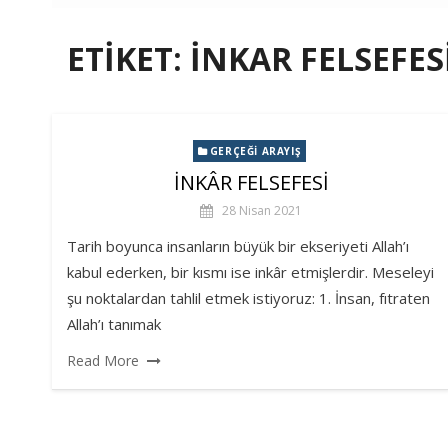
ETIKET:
INKAR FELSEFES
GERÇEĞI ARAYIŞ
İNKÂR FELSEFESİ
28 Nisan 2021
Tarih boyunca insanların büyük bir ekseriyeti Allah’ı
kabul ederken, bir kısmı ise inkâr etmişlerdir. Meseleyi
şu noktalardan tahlil etmek istiyoruz: 1. İnsan, fıtraten
Allah’ı tanımak
Read More