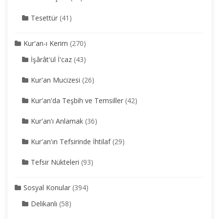
Tesettür
(41)
Kur'an-ı Kerim
(270)
İşârât'ül İ'caz
(43)
Kur'an Mucizesi
(26)
Kur'an'da Teşbih ve Temsiller
(42)
Kur'an'ı Anlamak
(36)
Kur'an'ın Tefsirinde İhtilaf
(29)
Tefsir Nükteleri
(93)
Sosyal Konular
(394)
Delikanlı
(58)