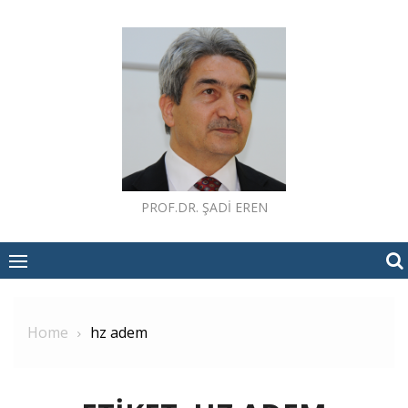
Skip
to
content
PROF.DR. ŞADI EREN
Home
hz adem