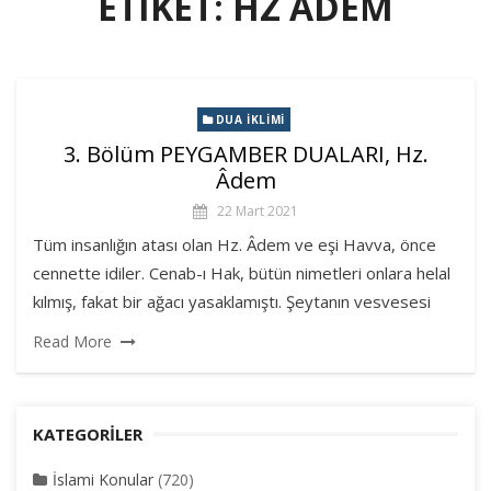
ETIKET:
HZ ADEM
DUA İKLIMI
3. Bölüm PEYGAMBER DUALARI, Hz.
Âdem
22 Mart 2021
Tüm insanlığın atası olan Hz. Âdem ve eşi Havva, önce
cennette idiler. Cenab-ı Hak, bütün nimetleri onlara helal
kılmış, fakat bir ağacı yasaklamıştı. Şeytanın vesvesesi
Read More
KATEGORILER
İslami Konular
(720)