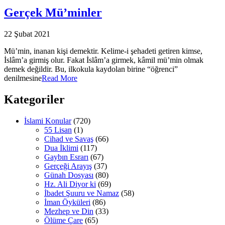
Gerçek Mü’minler
22 Şubat 2021
Mü’min, inanan kişi demektir. Kelime-i şehadeti getiren kimse,
İslâm’a girmiş olur. Fakat İslâm’a girmek, kâmil mü’min olmak
demek değildir. Bu, ilkokula kaydolan birine “öğrenci”
denilmesine
Read More
Kategoriler
İslami Konular
(720)
55 Lisan
(1)
Cihad ve Savaş
(66)
Dua İklimi
(117)
Gaybın Esrarı
(67)
Gerçeği Arayış
(37)
Günah Dosyası
(80)
Hz. Ali Diyor ki
(69)
İbadet Şuuru ve Namaz
(58)
İman Öyküleri
(86)
Mezhep ve Din
(33)
Ölüme Çare
(65)