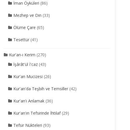
İman Öyküleri
(86)
Mezhep ve Din
(33)
Ölüme Çare
(65)
Tesettür
(41)
Kur'an-ı Kerim
(270)
İşârât'ül İ'caz
(43)
Kur'an Mucizesi
(26)
Kur'an'da Teşbih ve Temsiller
(42)
Kur'an'ı Anlamak
(36)
Kur'an'ın Tefsirinde İhtilaf
(29)
Tefsir Nükteleri
(93)