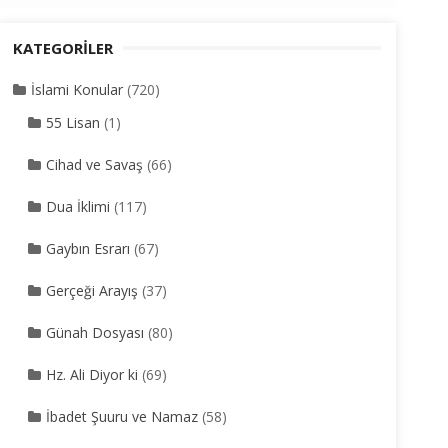
KATEGORILER
İslami Konular
(720)
55 Lisan
(1)
Cihad ve Savaş
(66)
Dua İklimi
(117)
Gaybın Esrarı
(67)
Gerçeği Arayış
(37)
Günah Dosyası
(80)
Hz. Ali Diyor ki
(69)
İbadet Şuuru ve Namaz
(58)