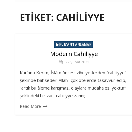
ETIKET:
CAHILIYYE
KUR'AN'I ANLAMAK
Modern Cahiliyye
22 Şubat 2021
Kur’an-ı Kerim, İslâm öncesi zihniyetlerden “cahiliyye”
şeklinde bahseder. Allah’ı çok ötelerde tasavvur edip,
“artık bu âleme karışmaz, olaylara müdahalesi yoktur”
şeklindeki bir zan, cahiliyye zannı;
Read More