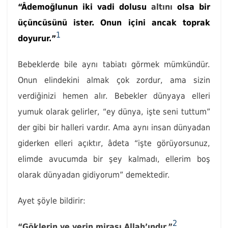
“Âdemoğlunun iki vadi dolusu
altını
olsa bir
üçüncüsünü ister. Onun içini ancak toprak
1
doyurur.”
Bebeklerde bile aynı tabiatı görmek mümkündür.
Onun elindekini almak çok zordur, ama sizin
verdiğinizi hemen alır. Bebekler dünyaya elleri
yumuk olarak gelirler, “ey dünya, işte seni tuttum”
der gibi bir halleri vardır. Ama aynı insan dünyadan
giderken elleri açıktır, âdeta “işte görüyorsunuz,
elimde avucumda bir şey kalmadı, ellerim boş
olarak dünyadan gidiyorum” demektedir.
Ayet şöyle bildirir:
2
“Göklerin ve yerin mirası Allah’ındır.”