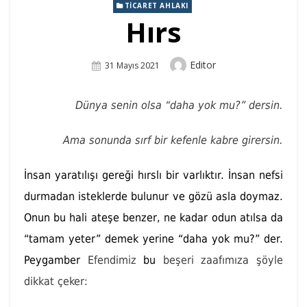
TICARET AHLAKI
Hırs
Author
Editor
Posted
31 Mayıs 2021
On
Dünya senin olsa “daha yok mu?” dersin.
Ama sonunda sırf bir kefenle kabre girersin.
İnsan yaratılışı gereği hırslı bir varlıktır. İnsan nefsi
durmadan isteklerde bulunur ve gözü asla doymaz.
Onun bu hali ateşe benzer, ne kadar odun atılsa da
“tamam yeter” demek yerine “daha yok mu?” der.
Peygamber
Efendimiz
bu
beşeri zaafı­mıza şöyle
dikkat çeker: