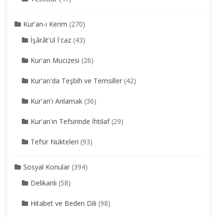
Kur'an-ı Kerim
(270)
İşârât'ül İ'caz
(43)
Kur'an Mucizesi
(26)
Kur'an'da Teşbih ve Temsiller
(42)
Kur'an'ı Anlamak
(36)
Kur'an'ın Tefsirinde İhtilaf
(29)
Tefsir Nükteleri
(93)
Sosyal Konular
(394)
Delikanlı
(58)
Hitabet ve Beden Dili
(98)