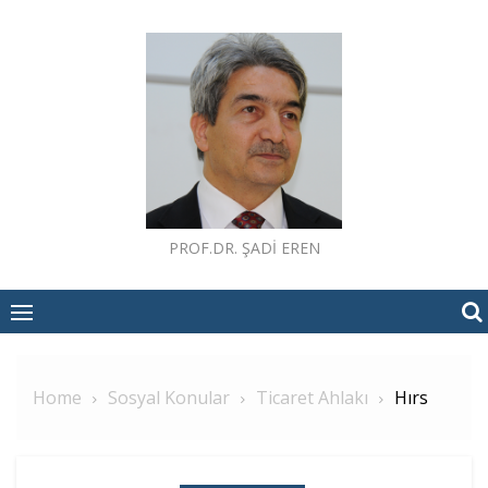
Skip
to
content
PROF.DR. ŞADI EREN
Home
Sosyal Konular
Ticaret Ahlakı
Hırs