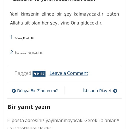
Yani kimsenin elinde bir şey kalmayacaktır, zaten
Allaha ait olan her şey, yine Ona gidecektir.
1
Buhârî, Rikâk, 10
2
Âl-i İmran 180; Hadid 10
on
Tagged
Leave a Comment
HIRS
Hırs
Yazı
Dünya Bir Zindan mı?
İktisada Riayet
gezinmesi
Bir yanıt yazın
E-posta adresiniz yayınlanmayacak.
Gerekli alanlar
*
ile işaretlenmişlerdir