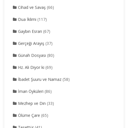
Cihad ve Savaş
(66)
Dua İklimi
(117)
Gaybın Esrarı
(67)
Gerçeği Arayış
(37)
Günah Dosyası
(80)
Hz. Ali Diyor ki
(69)
İbadet Şuuru ve Namaz
(58)
İman Öyküleri
(86)
Mezhep ve Din
(33)
Ölüme Çare
(65)
Tesettür
(41)