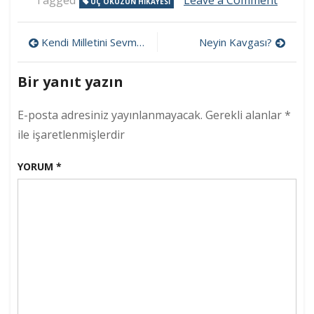
Tagged
Leave a Comment
ÜÇ ÖKÜZÜN HIKÂYESI
Üç
Öküzü
Yazı
Hikâye
Kendi Milletini Sevmede Ölçü
Neyin Kavgası?
gezinmesi
Bir yanıt yazın
E-posta adresiniz yayınlanmayacak.
Gerekli alanlar
*
ile işaretlenmişlerdir
YORUM
*