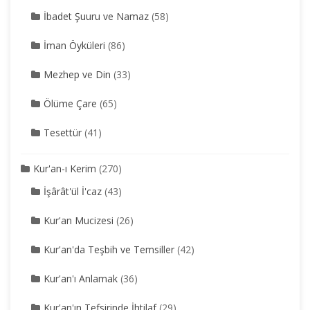
İbadet Şuuru ve Namaz
(58)
İman Öyküleri
(86)
Mezhep ve Din
(33)
Ölüme Çare
(65)
Tesettür
(41)
Kur'an-ı Kerim
(270)
İşârât'ül İ'caz
(43)
Kur'an Mucizesi
(26)
Kur'an'da Teşbih ve Temsiller
(42)
Kur'an'ı Anlamak
(36)
Kur'an'ın Tefsirinde İhtilaf
(29)