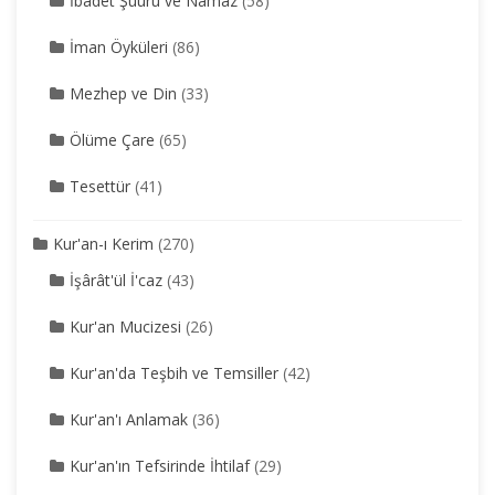
İbadet Şuuru ve Namaz
(58)
İman Öyküleri
(86)
Mezhep ve Din
(33)
Ölüme Çare
(65)
Tesettür
(41)
Kur'an-ı Kerim
(270)
İşârât'ül İ'caz
(43)
Kur'an Mucizesi
(26)
Kur'an'da Teşbih ve Temsiller
(42)
Kur'an'ı Anlamak
(36)
Kur'an'ın Tefsirinde İhtilaf
(29)