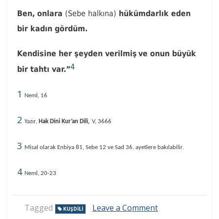
Ben, onlara
(Sebe halkına)
hükümdarlık eden
bir kadın gördüm.
Kendisine her şeyden verilmiş
ve onun büyük
4
bir tahtı var.”
1
Neml, 16
2
Yazır,
Hak Dini Kur’an Dili,
V, 3666
3
Misal olarak Enbiya 81, Sebe 12 ve Sad 36. ayetlere bakılabilir.
4
Neml, 20-23
on
Tagged
Leave a Comment
KUŞDILI
Kuşdili