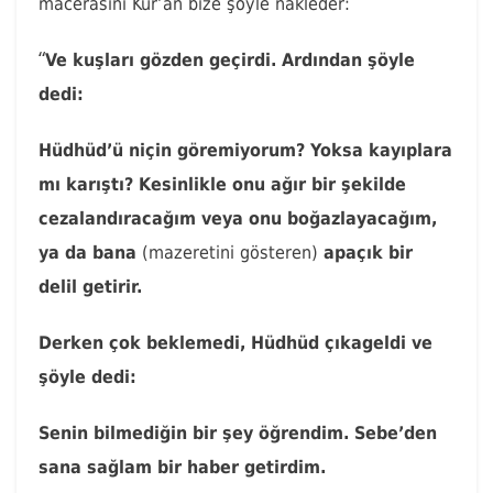
macerasını Kur’an bize şöyle nakleder:
“
Ve kuşları gözden geçirdi.
Ardından şöyle
dedi:
Hüdhüd’ü niçin göremiyorum? Yoksa kayıplara
mı karıştı?
Kesinlikle onu ağır bir şekilde
cezalandıracağım veya onu boğazlayacağım,
ya da bana
(mazeretini gösteren)
apaçık bir
delil getirir.
Derken çok beklemedi, Hüdhüd çıkageldi ve
şöyle dedi:
Senin bilmediğin bir şey öğrendim. Sebe’den
sana sağlam bir haber getirdim.