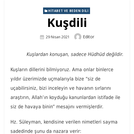
HITABET VE BEDEN DILI
Kuşdili
Author
Editor
Posted
29 Nisan 2021
On
Kuşlardan konuşan, sadece Hüdhüd değildir.
Kuşların dillerini bilmiyoruz. Ama onlar binlerce
yıldır üzerimizde uçmalarıyla bize “siz de
uçabilirsiniz, bizi inceleyin ve havanın sırlarını
araştırın, Allah’ın koyduğu kanunlardan istifade ile
siz de havaya binin” mesajını vermişlerdir.
Hz. Süleyman, kendisine verilen nimetleri sayma
sadedinde şunu da nazara verir: