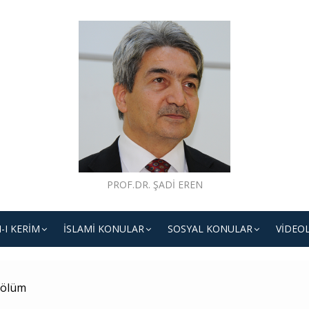
PROF.DR. ŞADI EREN
-I KERIM
İSLAMI KONULAR
SOSYAL KONULAR
VIDEO
 ölüm