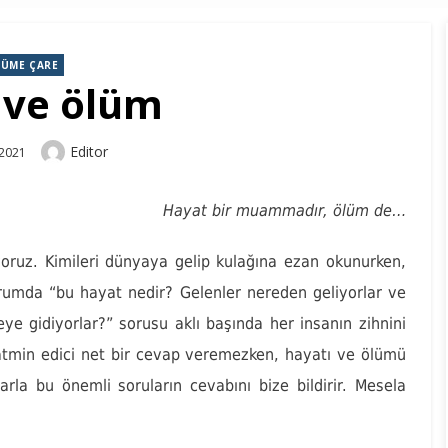
ÜME ÇARE
 ve ölüm
Author
Editor
 2021
Hayat bir muammadır, ölüm de…
oruz. Kimileri dünyaya gelip kulağına ezan okunurken,
durumda “bu hayat nedir? Gelenler nereden geliyorlar ve
eye gidiyorlar?” sorusu aklı başında her insanın zihnini
tatmin edici net bir cevap veremezken, hayatı ve ölümü
larla bu önemli soruların cevabını bize bildirir. Mesela