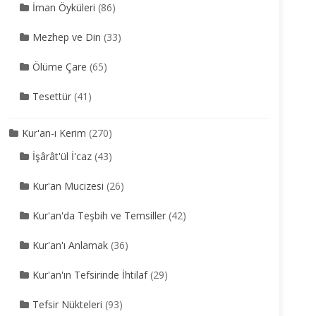
İman Öyküleri
(86)
Mezhep ve Din
(33)
Ölüme Çare
(65)
Tesettür
(41)
Kur'an-ı Kerim
(270)
İşârât'ül İ'caz
(43)
Kur'an Mucizesi
(26)
Kur'an'da Teşbih ve Temsiller
(42)
Kur'an'ı Anlamak
(36)
Kur'an'ın Tefsirinde İhtilaf
(29)
Tefsir Nükteleri
(93)