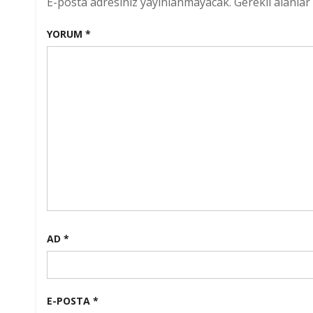
E-posta adresiniz yayınlanmayacak.
Gerekli alanlar
YORUM
*
AD
*
E-POSTA
*