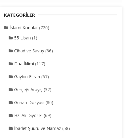
KATEGORILER
İslami Konular
(720)
55 Lisan
(1)
Cihad ve Savaş
(66)
Dua İklimi
(117)
Gaybın Esrarı
(67)
Gerçeği Arayış
(37)
Günah Dosyası
(80)
Hz. Ali Diyor ki
(69)
İbadet Şuuru ve Namaz
(58)