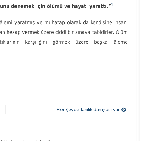
1
ğunu denemek için ölümü ve hayatı yarattı.”
 âlemi yaratmış ve muhatap olarak da kendisine insanı
an hesap vermek üzere ciddi bir sınava tabidirler. Ölüm
ptıklarının karşılığını görmek üzere başka âleme
t
Her şeyde fanilik damgası var