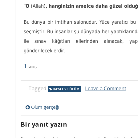
“
O
(Allah)
, hanginizin amelce daha güzel oldu
Bu dünya bir imtihan salonudur. Yüce yaratıcı bu
seçmiştir. Bu insanlar şu dünyada her yaptıklarınd
ile sınav kâğıtları ellerinden alınacak, ya
gönderileceklerdir.
1
Mülk, 2
on
Tagged
Leave a Comment
HAYAT VE ÖLÜM
Haya
ve
Yazı
ölüm
Ölüm gerçeği
gezinmesi
Bir yanıt yazın