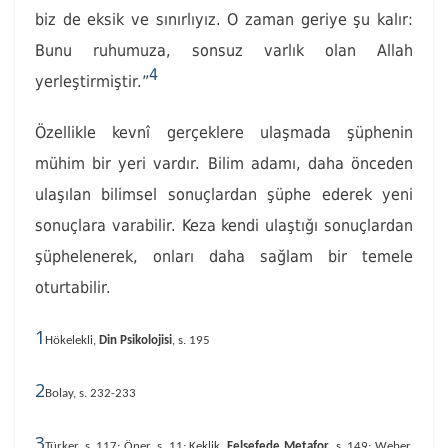
biz de eksik ve sınırlıyız. O zaman geriye şu kalır:
Bunu ruhumuza, sonsuz varlık olan Allah
4
yerleştirmiştir.”
Özellikle kevnî gerçeklere ulaşmada şüphenin
mühim bir yeri vardır. Bilim adamı, daha önceden
ulaşılan bilimsel sonuçlardan şüphe ederek yeni
sonuçlara varabilir. Keza kendi ulaştığı sonuçlardan
şüphelenerek, onları daha sağlam bir temele
oturtabilir.
1
Hökelekli,
Din Psikolojisi
, s. 195
2
Bolay, s. 232-233
3
Türker, s. 117; Öner, s. 11; Keklik,
Felsefede Metafor
, s. 149; Weber,