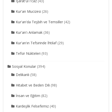
İşârât'ül İ'caz
(43)
Kur'an Mucizesi
(26)
Kur'an'da Teşbih ve Temsiller
(42)
Kur'an'ı Anlamak
(36)
Kur'an'ın Tefsirinde İhtilaf
(29)
Tefsir Nükteleri
(93)
Sosyal Konular
(394)
Delikanlı
(58)
Hitabet ve Beden Dili
(98)
İnsan ve Eğitim
(82)
Kardeşlik Felsefemiz
(40)