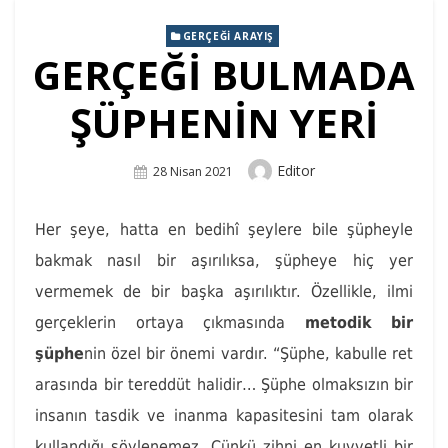
GERÇEĞI ARAYIŞ
GERÇEĞİ BULMADA
ŞÜPHENİN YERİ
Author
Editor
Posted
28 Nisan 2021
On
Her şeye, hatta en bedihî şeylere bile şüpheyle
bakmak nasıl bir aşırılıksa, şüpheye hiç yer
vermemek de bir başka aşırılıktır. Özellikle, ilmi
gerçeklerin ortaya çıkmasında
metodik bir
şüphe
nin özel bir önemi vardır. “Şüphe, kabulle ret
arasında bir tereddüt halidir… Şüphe olmaksızın bir
insanın tasdik ve inanma kapasitesini tam olarak
kullandığı söylenemez. Çünkü zihni en kuvvetli bir