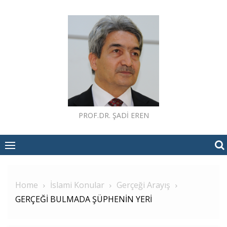
Skip
to
content
PROF.DR. ŞADI EREN
Home
İslami Konular
Gerçeği Arayış
GERÇEĞİ BULMADA ŞÜPHENİN YERİ