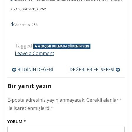
s. 215; Gökberk, s. 262
4
Gökberk, s. 263
Tagged
GERÇEĞI BULMADA ŞÜPENIN YERI
on
Leave a Comment
GERÇEĞİ
BULMADA
Yazı
BİLGİNİN DEĞERİ
DEĞERLER FELSEFESİ
ŞÜPHENİN
YERİ
gezinmesi
Bir yanıt yazın
E-posta adresiniz yayınlanmayacak.
Gerekli alanlar
*
ile işaretlenmişlerdir
YORUM
*