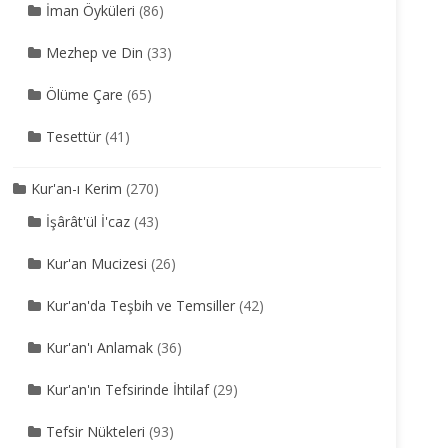
İman Öyküleri
(86)
Mezhep ve Din
(33)
Ölüme Çare
(65)
Tesettür
(41)
Kur'an-ı Kerim
(270)
İşârât'ül İ'caz
(43)
Kur'an Mucizesi
(26)
Kur'an'da Teşbih ve Temsiller
(42)
Kur'an'ı Anlamak
(36)
Kur'an'ın Tefsirinde İhtilaf
(29)
Tefsir Nükteleri
(93)