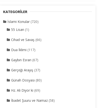
KATEGORILER
İslami Konular
(720)
55 Lisan
(1)
Cihad ve Savaş
(66)
Dua İklimi
(117)
Gaybın Esrarı
(67)
Gerçeği Arayış
(37)
Günah Dosyası
(80)
Hz. Ali Diyor ki
(69)
İbadet Şuuru ve Namaz
(58)