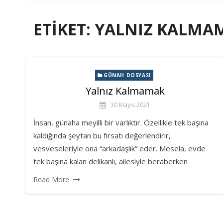
ETIKET:
YALNIZ KALMA
GÜNAH DOSYASI
Yalnız Kalmamak
30 Mayıs 2021
İnsan, günaha meyilli bir varlıktır. Özellikle tek başına
kaldığında şeytan bu fırsatı değerlendirir,
vesveseleriyle ona “arkadaşlık” eder. Mesela, evde
tek başına kalan delikanlı, ailesiyle beraberken
Read More