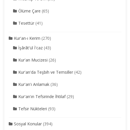
Ölüme Çare
(65)
Tesettür
(41)
Kur'an-ı Kerim
(270)
İşârât'ül İ'caz
(43)
Kur'an Mucizesi
(26)
Kur'an'da Teşbih ve Temsiller
(42)
Kur'an'ı Anlamak
(36)
Kur'an'ın Tefsirinde İhtilaf
(29)
Tefsir Nükteleri
(93)
Sosyal Konular
(394)