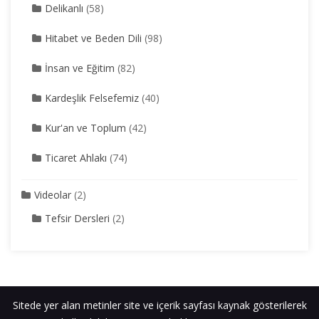
Delikanlı
(58)
Hitabet ve Beden Dili
(98)
İnsan ve Eğitim
(82)
Kardeşlik Felsefemiz
(40)
Kur'an ve Toplum
(42)
Ticaret Ahlakı
(74)
Videolar
(2)
Tefsir Dersleri
(2)
Sitede yer alan metinler site ve içerik sayfası kaynak gösterilerek