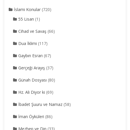
İslami Konular
(720)
55 Lisan
(1)
Cihad ve Savaş
(66)
Dua İklimi
(117)
Gaybın Esrarı
(67)
Gerçeği Arayış
(37)
Günah Dosyası
(80)
Hz. Ali Diyor ki
(69)
İbadet Şuuru ve Namaz
(58)
İman Öyküleri
(86)
Mezhep ve Din
(33)