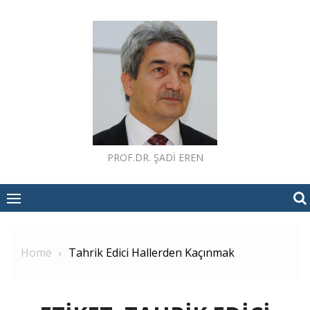
Skip
to
content
PROF.DR. ŞADI EREN
Home
Tahrik Edici Hallerden Kaçınmak