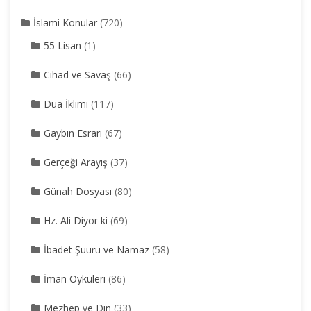
İslami Konular
(720)
55 Lisan
(1)
Cihad ve Savaş
(66)
Dua İklimi
(117)
Gaybın Esrarı
(67)
Gerçeği Arayış
(37)
Günah Dosyası
(80)
Hz. Ali Diyor ki
(69)
İbadet Şuuru ve Namaz
(58)
İman Öyküleri
(86)
Mezhep ve Din
(33)