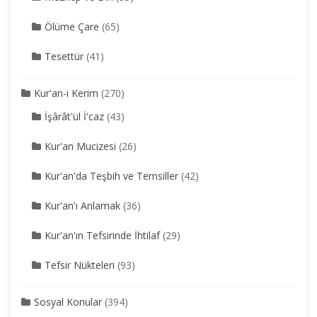
Ölüme Çare
(65)
Tesettür
(41)
Kur'an-ı Kerim
(270)
İşârât'ül İ'caz
(43)
Kur'an Mucizesi
(26)
Kur'an'da Teşbih ve Temsiller
(42)
Kur'an'ı Anlamak
(36)
Kur'an'ın Tefsirinde İhtilaf
(29)
Tefsir Nükteleri
(93)
Sosyal Konular
(394)