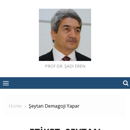
Skip
to
content
PROF.DR. ŞADI EREN
Home
Şeytan Demagoji Yapar