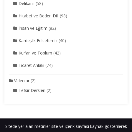
Delikanlı
(58)
Hitabet ve Beden Dili
(98)
İnsan ve Eğitim
(82)
Kardeşlik Felsefemiz
(40)
Kur'an ve Toplum
(42)
Ticaret Ahlakı
(74)
Videolar
(2)
Tefsir Dersleri
(2)
Sitede yer alan metinler site ve içerik sayfası kaynak gösterilerek