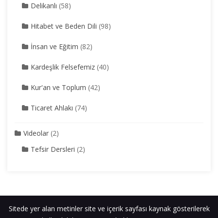
Delikanlı
(58)
Hitabet ve Beden Dili
(98)
İnsan ve Eğitim
(82)
Kardeşlik Felsefemiz
(40)
Kur'an ve Toplum
(42)
Ticaret Ahlakı
(74)
Videolar
(2)
Tefsir Dersleri
(2)
Sitede yer alan metinler site ve içerik sayfası kaynak gösterilerek