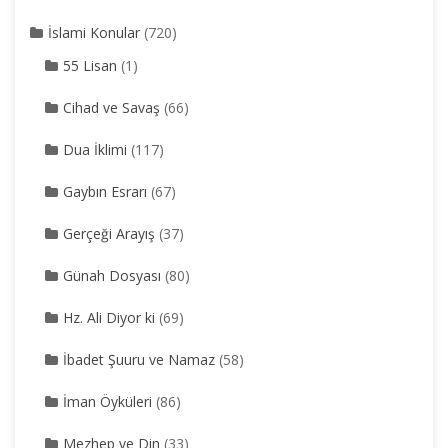
İslami Konular
(720)
55 Lisan
(1)
Cihad ve Savaş
(66)
Dua İklimi
(117)
Gaybın Esrarı
(67)
Gerçeği Arayış
(37)
Günah Dosyası
(80)
Hz. Ali Diyor ki
(69)
İbadet Şuuru ve Namaz
(58)
İman Öyküleri
(86)
Mezhep ve Din
(33)