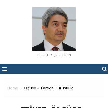
Skip
to
content
PROF.DR. ŞADI EREN
Home
Ölçüde – Tartıda Dürüstlük