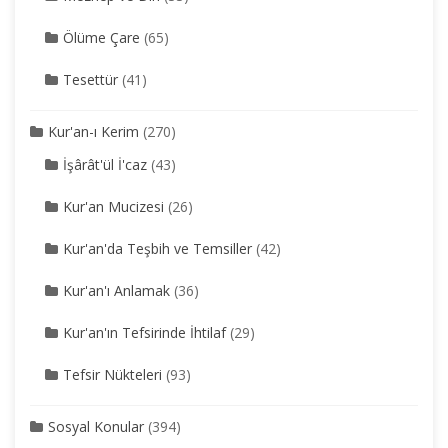
Ölüme Çare
(65)
Tesettür
(41)
Kur'an-ı Kerim
(270)
İşârât'ül İ'caz
(43)
Kur'an Mucizesi
(26)
Kur'an'da Teşbih ve Temsiller
(42)
Kur'an'ı Anlamak
(36)
Kur'an'ın Tefsirinde İhtilaf
(29)
Tefsir Nükteleri
(93)
Sosyal Konular
(394)