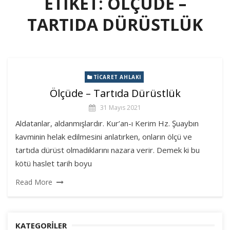
ETIKET:
ÖLÇÜDE –
TARTIDA DÜRÜSTLÜK
TICARET AHLAKI
Ölçüde – Tartıda Dürüstlük
31 Mayıs 2021
Aldatanlar, aldanmışlardır. Kur’an-ı Kerim Hz. Şuaybın
kavminin helak edilmesini anlatırken, onların ölçü ve
tartıda dürüst olmadıklarını nazara verir. Demek ki bu
kötü haslet tarih boyu
Read More
KATEGORILER