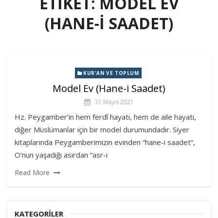
ETIKET:
MODEL EV
(HANE-I SAADET)
KUR'AN VE TOPLUM
Model Ev (Hane-i Saadet)
31 Mayıs 2021
Hz. Peygamber’in hem ferdî hayatı, hem de aile hayatı,
diğer Müslümanlar için bir model durumundadır. Siyer
kitaplarında Peygamberimizin evinden “hane-i saadet”,
O’nun yaşadığı asırdan “asr-ı
Read More
KATEGORILER