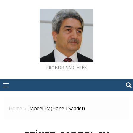
Skip
to
content
PROF.DR. ŞADI EREN
Home
Model Ev (Hane-i Saadet)