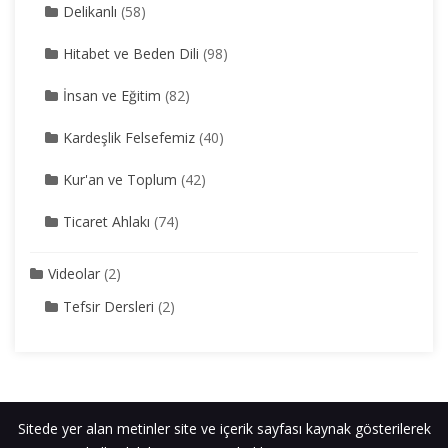
Delikanlı
(58)
Hitabet ve Beden Dili
(98)
İnsan ve Eğitim
(82)
Kardeşlik Felsefemiz
(40)
Kur'an ve Toplum
(42)
Ticaret Ahlakı
(74)
Videolar
(2)
Tefsir Dersleri
(2)
Sitede yer alan metinler site ve içerik sayfası kaynak gösterilerek