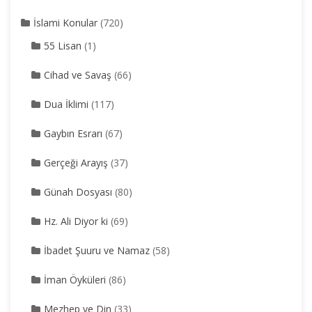
İslami Konular
(720)
55 Lisan
(1)
Cihad ve Savaş
(66)
Dua İklimi
(117)
Gaybın Esrarı
(67)
Gerçeği Arayış
(37)
Günah Dosyası
(80)
Hz. Ali Diyor ki
(69)
İbadet Şuuru ve Namaz
(58)
İman Öyküleri
(86)
Mezhep ve Din
(33)