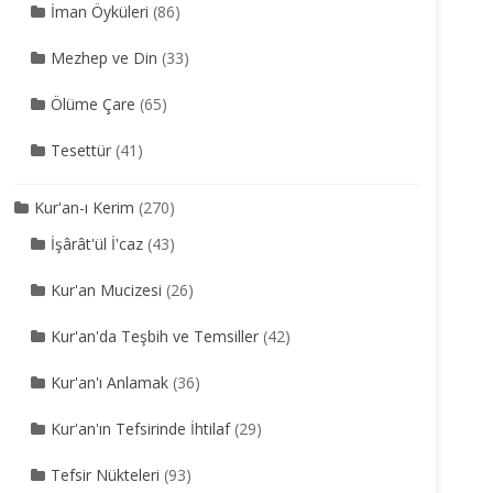
İman Öyküleri
(86)
Mezhep ve Din
(33)
Ölüme Çare
(65)
Tesettür
(41)
Kur'an-ı Kerim
(270)
İşârât'ül İ'caz
(43)
Kur'an Mucizesi
(26)
Kur'an'da Teşbih ve Temsiller
(42)
Kur'an'ı Anlamak
(36)
Kur'an'ın Tefsirinde İhtilaf
(29)
Tefsir Nükteleri
(93)