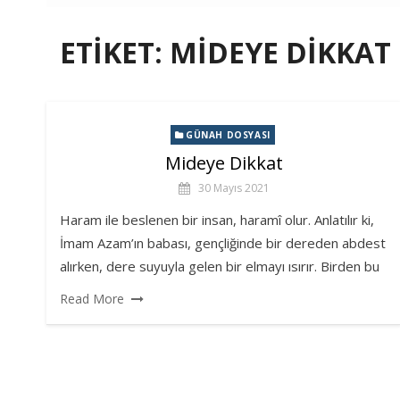
ETIKET:
MIDEYE DIKKAT
GÜNAH DOSYASI
Mideye Dikkat
30 Mayıs 2021
Haram ile beslenen bir insan, haramî olur. Anlatılır ki,
İmam Azam’ın babası, gençliğinde bir dereden abdest
alırken, dere suyuyla gelen bir elmayı ısırır. Birden bu
Read More