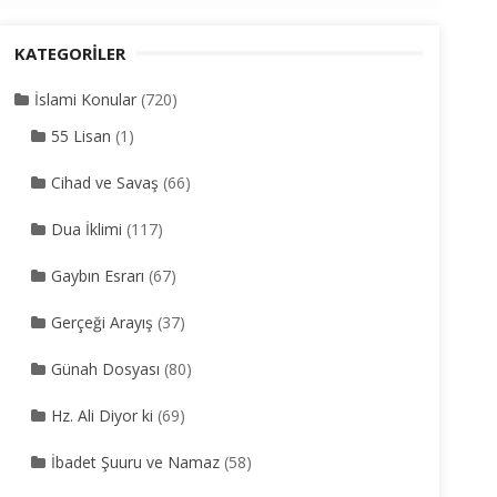
KATEGORILER
İslami Konular
(720)
55 Lisan
(1)
Cihad ve Savaş
(66)
Dua İklimi
(117)
Gaybın Esrarı
(67)
Gerçeği Arayış
(37)
Günah Dosyası
(80)
Hz. Ali Diyor ki
(69)
İbadet Şuuru ve Namaz
(58)