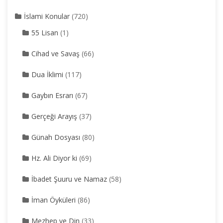
İslami Konular
(720)
55 Lisan
(1)
Cihad ve Savaş
(66)
Dua İklimi
(117)
Gaybın Esrarı
(67)
Gerçeği Arayış
(37)
Günah Dosyası
(80)
Hz. Ali Diyor ki
(69)
İbadet Şuuru ve Namaz
(58)
İman Öyküleri
(86)
Mezhep ve Din
(33)