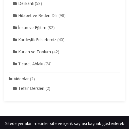
Delikanlı
(58)
Hitabet ve Beden Dili
(98)
İnsan ve Eğitim
(82)
Kardeşlik Felsefemiz
(40)
Kur'an ve Toplum
(42)
Ticaret Ahlakı
(74)
Videolar
(2)
Tefsir Dersleri
(2)
Sitede yer alan metinler site ve içerik sayfası kaynak gösterilerek