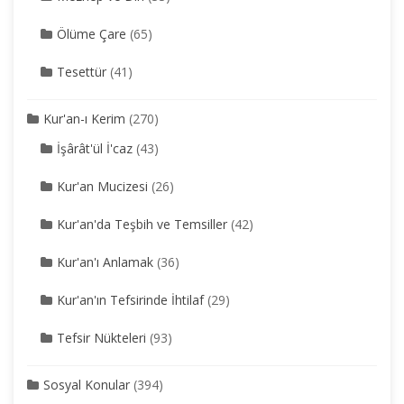
Ölüme Çare
(65)
Tesettür
(41)
Kur'an-ı Kerim
(270)
İşârât'ül İ'caz
(43)
Kur'an Mucizesi
(26)
Kur'an'da Teşbih ve Temsiller
(42)
Kur'an'ı Anlamak
(36)
Kur'an'ın Tefsirinde İhtilaf
(29)
Tefsir Nükteleri
(93)
Sosyal Konular
(394)