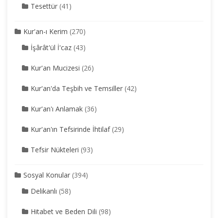
Tesettür
(41)
Kur'an-ı Kerim
(270)
İşârât'ül İ'caz
(43)
Kur'an Mucizesi
(26)
Kur'an'da Teşbih ve Temsiller
(42)
Kur'an'ı Anlamak
(36)
Kur'an'ın Tefsirinde İhtilaf
(29)
Tefsir Nükteleri
(93)
Sosyal Konular
(394)
Delikanlı
(58)
Hitabet ve Beden Dili
(98)