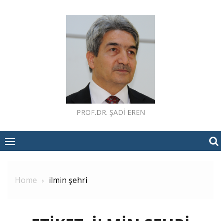
Skip
to
content
PROF.DR. ŞADI EREN
Home
ilmin şehri