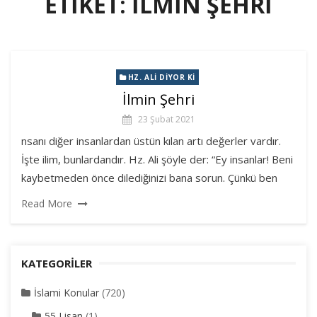
ETIKET:
ILMIN ŞEHRI
HZ. ALI DIYOR KI
İlmin Şehri
23 Şubat 2021
nsanı diğer insanlardan üstün kılan artı değerler vardır.
İşte ilim, bunlardandır. Hz. Ali şöyle der: “Ey insanlar! Beni
kaybetmeden önce dilediğinizi bana sorun. Çünkü ben
Read More
KATEGORILER
İslami Konular
(720)
55 Lisan
(1)