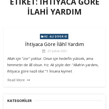
ETIKET:
IHTIYACA GÖRE
ILAHI YARDIM
HZ. ALI DIYOR KI
İhtiyaca Göre İlâhî Yardım
23 Şubat 2021
Allah için “zor” yoktur. Onun için hedefin yüksek, ama
himmetin de âlî olsun. Hz. Ali şöyle der: “Allah’ın yardımı,
ihtiyaca göre nazil olur.”1 İnsana kıymet
Read More
KATEGORILER