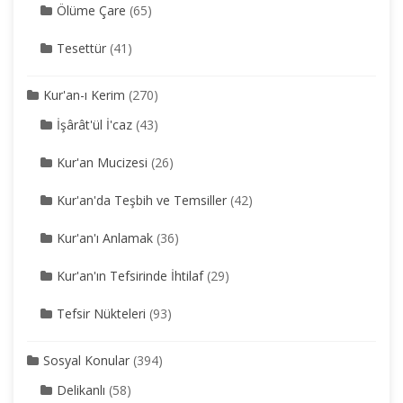
Ölüme Çare
(65)
Tesettür
(41)
Kur'an-ı Kerim
(270)
İşârât'ül İ'caz
(43)
Kur'an Mucizesi
(26)
Kur'an'da Teşbih ve Temsiller
(42)
Kur'an'ı Anlamak
(36)
Kur'an'ın Tefsirinde İhtilaf
(29)
Tefsir Nükteleri
(93)
Sosyal Konular
(394)
Delikanlı
(58)