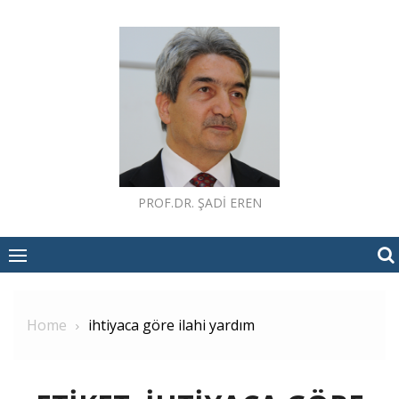
Skip
to
content
PROF.DR. ŞADI EREN
Home
ihtiyaca göre ilahi yardım