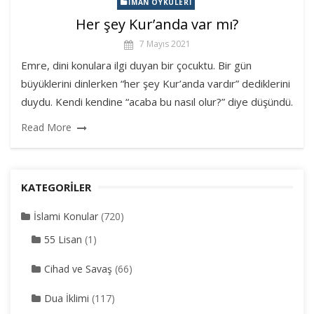
İMAN ÖYKÜLERI
Her şey Kur’anda var mı?
7 Mayıs 2021
Emre, dini konulara ilgi duyan bir çocuktu. Bir gün
büyüklerini dinlerken “her şey Kur’anda vardır” dediklerini
duydu. Kendi kendine “acaba bu nasıl olur?” diye düşündü.
Read More
KATEGORILER
İslami Konular
(720)
55 Lisan
(1)
Cihad ve Savaş
(66)
Dua İklimi
(117)