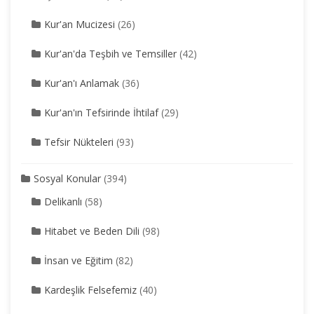
Kur'an Mucizesi
(26)
Kur'an'da Teşbih ve Temsiller
(42)
Kur'an'ı Anlamak
(36)
Kur'an'ın Tefsirinde İhtilaf
(29)
Tefsir Nükteleri
(93)
Sosyal Konular
(394)
Delikanlı
(58)
Hitabet ve Beden Dili
(98)
İnsan ve Eğitim
(82)
Kardeşlik Felsefemiz
(40)