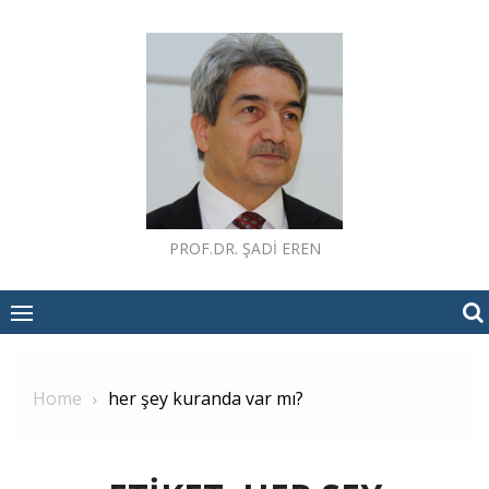
Skip
to
content
PROF.DR. ŞADI EREN
Home
her şey kuranda var mı?