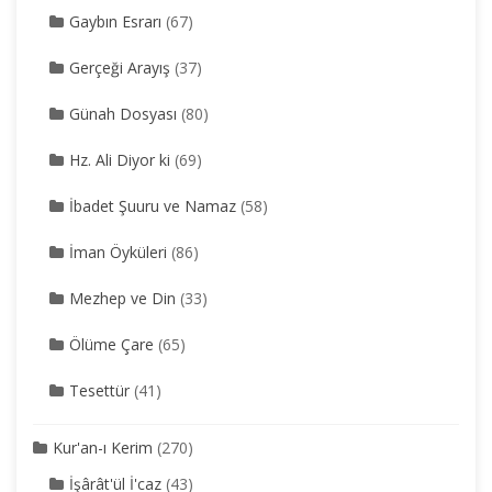
Gaybın Esrarı
(67)
Gerçeği Arayış
(37)
Günah Dosyası
(80)
Hz. Ali Diyor ki
(69)
İbadet Şuuru ve Namaz
(58)
İman Öyküleri
(86)
Mezhep ve Din
(33)
Ölüme Çare
(65)
Tesettür
(41)
Kur'an-ı Kerim
(270)
İşârât'ül İ'caz
(43)