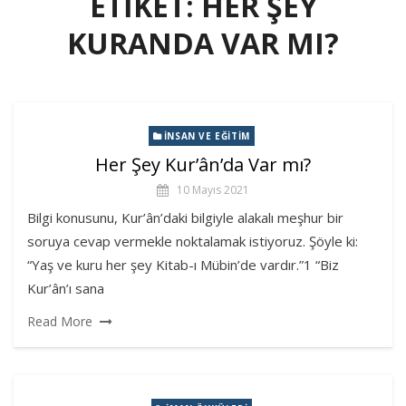
ETIKET:
HER ŞEY
KURANDA VAR MI?
İNSAN VE EĞITIM
Her Şey Kur’ân’da Var mı?
10 Mayıs 2021
Bilgi konusunu, Kur’ân’daki bilgiyle alakalı meşhur bir
soruya cevap vermekle noktalamak istiyoruz. Şöyle ki:
“Yaş ve kuru her şey Kitab-ı Mübin’de vardır.”1 “Biz
Kur’ân’ı sana
Read More