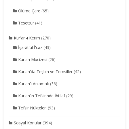
Ölüme Çare
(65)
Tesettür
(41)
Kur'an-ı Kerim
(270)
İşârât'ül İ'caz
(43)
Kur'an Mucizesi
(26)
Kur'an'da Teşbih ve Temsiller
(42)
Kur'an'ı Anlamak
(36)
Kur'an'ın Tefsirinde İhtilaf
(29)
Tefsir Nükteleri
(93)
Sosyal Konular
(394)