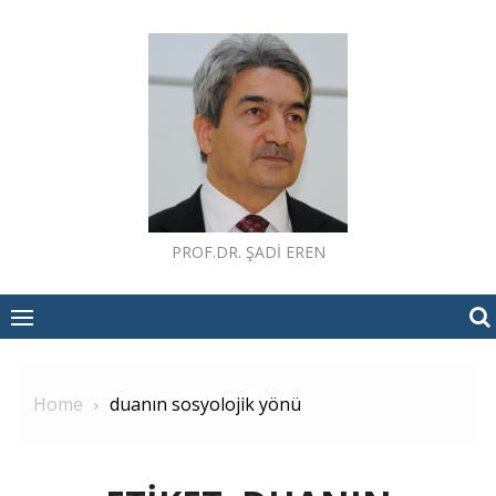
Skip
to
content
PROF.DR. ŞADI EREN
Home
duanın sosyolojik yönü