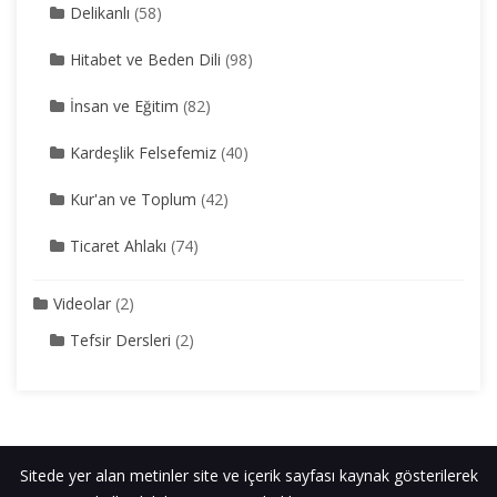
Delikanlı
(58)
Hitabet ve Beden Dili
(98)
İnsan ve Eğitim
(82)
Kardeşlik Felsefemiz
(40)
Kur'an ve Toplum
(42)
Ticaret Ahlakı
(74)
Videolar
(2)
Tefsir Dersleri
(2)
Sitede yer alan metinler site ve içerik sayfası kaynak gösterilerek