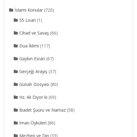
İslami Konular
(720)
55 Lisan
(1)
Cihad ve Savaş
(66)
Dua İklimi
(117)
Gaybın Esrarı
(67)
Gerçeği Arayış
(37)
Günah Dosyası
(80)
Hz. Ali Diyor ki
(69)
İbadet Şuuru ve Namaz
(58)
İman Öyküleri
(86)
Mezhep ve Din
(33)