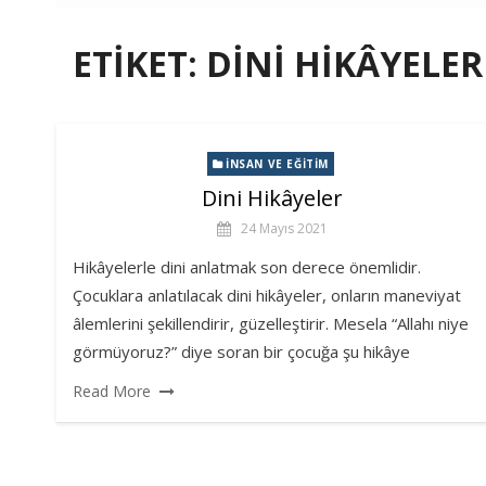
ETIKET:
DINI HIKÂYELER
İNSAN VE EĞITIM
Dini Hikâyeler
24 Mayıs 2021
Hikâyelerle dini anlatmak son derece önemlidir.
Çocuklara anlatılacak dini hikâyeler, onların maneviyat
âlemlerini şekillendirir, güzelleştirir. Mesela “Allahı niye
görmüyoruz?” diye soran bir çocuğa şu hikâye
Read More