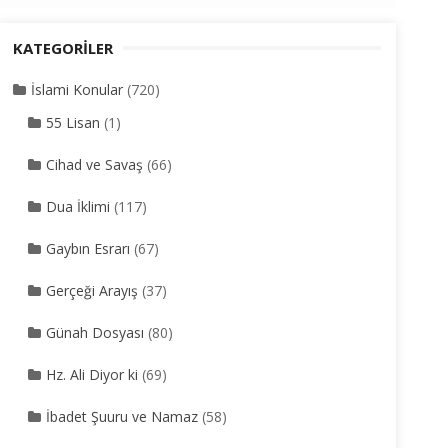
KATEGORILER
İslami Konular
(720)
55 Lisan
(1)
Cihad ve Savaş
(66)
Dua İklimi
(117)
Gaybın Esrarı
(67)
Gerçeği Arayış
(37)
Günah Dosyası
(80)
Hz. Ali Diyor ki
(69)
İbadet Şuuru ve Namaz
(58)