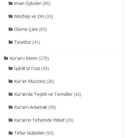
İman Öyküleri
(86)
Mezhep ve Din
(33)
Ölüme Çare
(65)
Tesettür
(41)
Kur'an-ı Kerim
(270)
İşârât'ül İ'caz
(43)
Kur'an Mucizesi
(26)
Kur'an'da Teşbih ve Temsiller
(42)
Kur'an'ı Anlamak
(36)
Kur'an'ın Tefsirinde İhtilaf
(29)
Tefsir Nükteleri
(93)