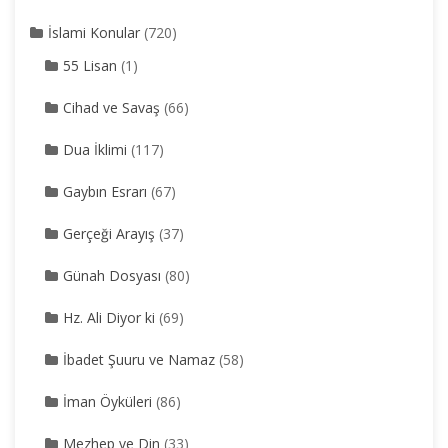
İslami Konular
(720)
55 Lisan
(1)
Cihad ve Savaş
(66)
Dua İklimi
(117)
Gaybın Esrarı
(67)
Gerçeği Arayış
(37)
Günah Dosyası
(80)
Hz. Ali Diyor ki
(69)
İbadet Şuuru ve Namaz
(58)
İman Öyküleri
(86)
Mezhep ve Din
(33)