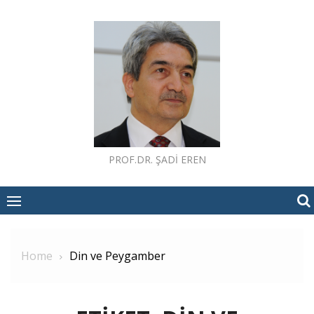
Skip
to
content
PROF.DR. ŞADI EREN
Home
Din ve Peygamber