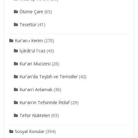
Ölüme Çare
(65)
Tesettür
(41)
Kur'an-ı Kerim
(270)
İşârât'ül İ'caz
(43)
Kur'an Mucizesi
(26)
Kur'an'da Teşbih ve Temsiller
(42)
Kur'an'ı Anlamak
(36)
Kur'an'ın Tefsirinde İhtilaf
(29)
Tefsir Nükteleri
(93)
Sosyal Konular
(394)