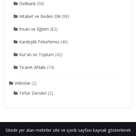
Delikanlı
(58)
Hitabet ve Beden Dili
(98)
İnsan ve Eğitim
(82)
Kardeşlik Felsefemiz
(40)
Kur'an ve Toplum
(42)
Ticaret Ahlakı
(74)
Videolar
(2)
Tefsir Dersleri
(2)
Sitede yer alan metinler site ve içerik sayfası kaynak gösterilerek