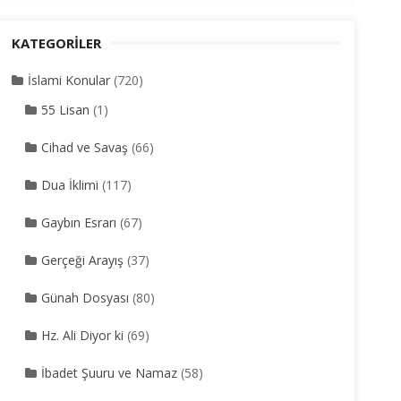
KATEGORILER
İslami Konular
(720)
55 Lisan
(1)
Cihad ve Savaş
(66)
Dua İklimi
(117)
Gaybın Esrarı
(67)
Gerçeği Arayış
(37)
Günah Dosyası
(80)
Hz. Ali Diyor ki
(69)
İbadet Şuuru ve Namaz
(58)