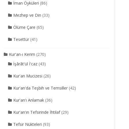
İman Öyküleri
(86)
Mezhep ve Din
(33)
Ölüme Çare
(65)
Tesettür
(41)
Kur'an-ı Kerim
(270)
İşârât'ül İ'caz
(43)
Kur'an Mucizesi
(26)
Kur'an'da Teşbih ve Temsiller
(42)
Kur'an'ı Anlamak
(36)
Kur'an'ın Tefsirinde İhtilaf
(29)
Tefsir Nükteleri
(93)