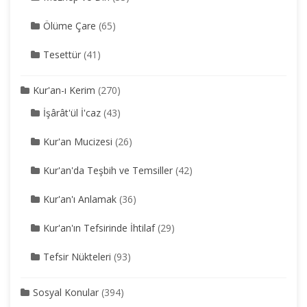
Ölüme Çare
(65)
Tesettür
(41)
Kur'an-ı Kerim
(270)
İşârât'ül İ'caz
(43)
Kur'an Mucizesi
(26)
Kur'an'da Teşbih ve Temsiller
(42)
Kur'an'ı Anlamak
(36)
Kur'an'ın Tefsirinde İhtilaf
(29)
Tefsir Nükteleri
(93)
Sosyal Konular
(394)