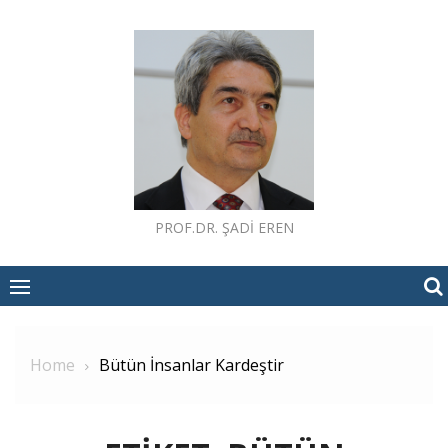
Skip
to
content
PROF.DR. ŞADI EREN
Home
Bütün İnsanlar Kardeştir