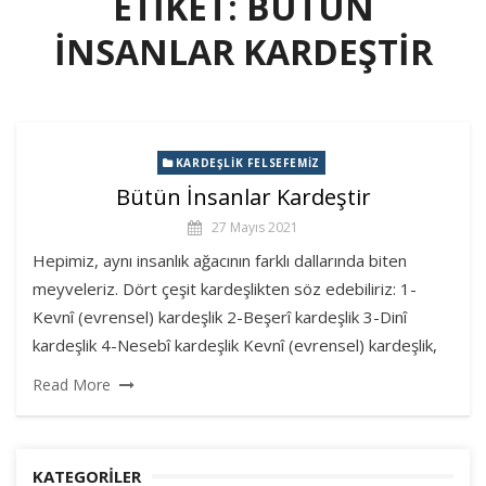
ETIKET:
BÜTÜN
İNSANLAR KARDEŞTIR
KARDEŞLIK FELSEFEMIZ
Bütün İnsanlar Kardeştir
27 Mayıs 2021
Hepimiz, aynı insanlık ağacının farklı dallarında biten
meyveleriz. Dört çeşit kardeşlikten söz edebiliriz: 1-
Kevnî (evrensel) kardeşlik 2-Beşerî kardeşlik 3-Dinî
kardeşlik 4-Nesebî kardeşlik Kevnî (evrensel) kardeşlik,
Read More
KATEGORILER