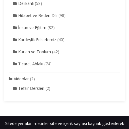
Delikanlı
(58)
Hitabet ve Beden Dili
(98)
İnsan ve Eğitim
(82)
Kardeşlik Felsefemiz
(40)
Kur'an ve Toplum
(42)
Ticaret Ahlakı
(74)
Videolar
(2)
Tefsir Dersleri
(2)
Sitede yer alan metinler site ve içerik sayfası kaynak gösterilerek