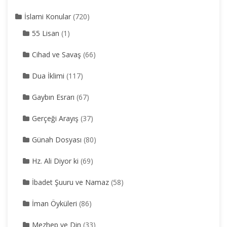
İslami Konular
(720)
55 Lisan
(1)
Cihad ve Savaş
(66)
Dua İklimi
(117)
Gaybın Esrarı
(67)
Gerçeği Arayış
(37)
Günah Dosyası
(80)
Hz. Ali Diyor ki
(69)
İbadet Şuuru ve Namaz
(58)
İman Öyküleri
(86)
Mezhep ve Din
(33)