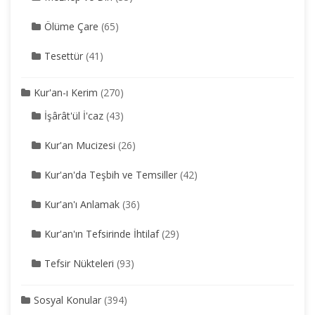
Ölüme Çare
(65)
Tesettür
(41)
Kur'an-ı Kerim
(270)
İşârât'ül İ'caz
(43)
Kur'an Mucizesi
(26)
Kur'an'da Teşbih ve Temsiller
(42)
Kur'an'ı Anlamak
(36)
Kur'an'ın Tefsirinde İhtilaf
(29)
Tefsir Nükteleri
(93)
Sosyal Konular
(394)