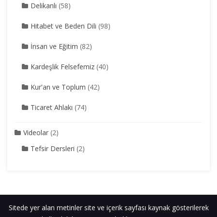
Delikanlı
(58)
Hitabet ve Beden Dili
(98)
İnsan ve Eğitim
(82)
Kardeşlik Felsefemiz
(40)
Kur'an ve Toplum
(42)
Ticaret Ahlakı
(74)
Videolar
(2)
Tefsir Dersleri
(2)
Sitede yer alan metinler site ve içerik sayfası kaynak gösterilerek