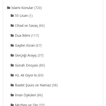
İslami Konular
(720)
55 Lisan
(1)
Cihad ve Savaş
(66)
Dua İklimi
(117)
Gaybın Esrarı
(67)
Gerçeği Arayış
(37)
Günah Dosyası
(80)
Hz. Ali Diyor ki
(69)
İbadet Şuuru ve Namaz
(58)
İman Öyküleri
(86)
Mezhep ve Din
(33)